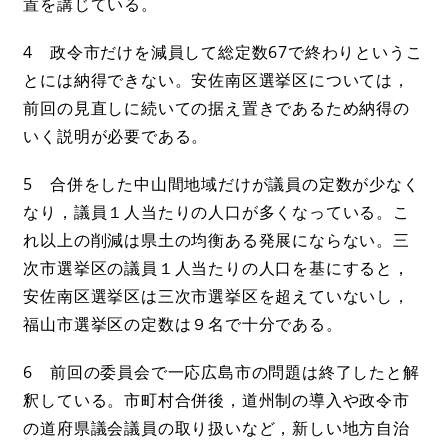
置を講じている。
4 政令市だけを減員して総定数67で終わりというこ
とには納得できない。安佐南区選挙区については，
前回の見直しに続いての据え置きであるため納得の
いく説明が必要である。
5 合併をした中山間地域だけが議員の定数が少なく
なり，議員１人当たりの人口が多くなっている。こ
れ以上の削減は県土の均衡ある発展にならない。三
次市選挙区の議員１人当たりの人口を基にすると，
安佐南区選挙区は三次市選挙区を超えていないし，
福山市選挙区の定数は９名で十分である。
6 前回の委員会で一応広島市の問題は終了したと解
釈している。市町村合併後，道州制の導入や政令市
の道府県議会議員の取り扱いなど，新しい地方自治