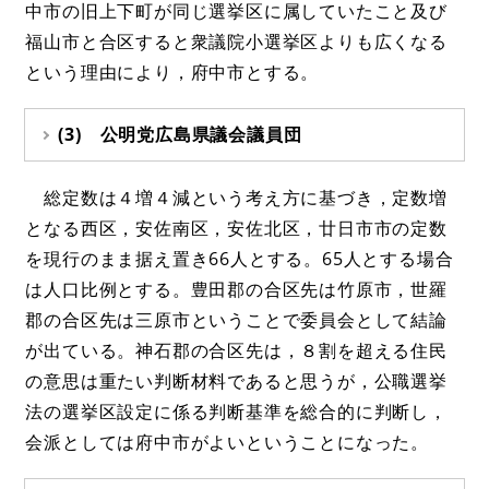
中市の旧上下町が同じ選挙区に属していたこと及び
福山市と合区すると衆議院小選挙区よりも広くなる
という理由により，府中市とする。
(3) 公明党広島県議会議員団
総定数は４増４減という考え方に基づき，定数増
となる西区，安佐南区，安佐北区，廿日市市の定数
を現行のまま据え置き66人とする。65人とする場合
は人口比例とする。豊田郡の合区先は竹原市，世羅
郡の合区先は三原市ということで委員会として結論
が出ている。神石郡の合区先は，８割を超える住民
の意思は重たい判断材料であると思うが，公職選挙
法の選挙区設定に係る判断基準を総合的に判断し，
会派としては府中市がよいということになった。