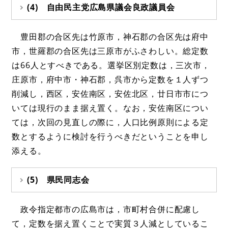
(4) 自由民主党広島県議会良政議員会
豊田郡の合区先は竹原市，神石郡の合区先は府中
市，世羅郡の合区先は三原市がふさわしい。総定数
は66人とすべきである。選挙区別定数は，三次市，
庄原市，府中市・神石郡，呉市から定数を１人ずつ
削減し，西区，安佐南区，安佐北区，廿日市市につ
いては現行のまま据え置く。なお，安佐南区につい
ては，次回の見直しの際に，人口比例原則による定
数とするように検討を行うべきだということを申し
添える。
(5) 県民同志会
政令指定都市の広島市は，市町村合併に配慮し
て，定数を据え置くことで実質３人減としているこ