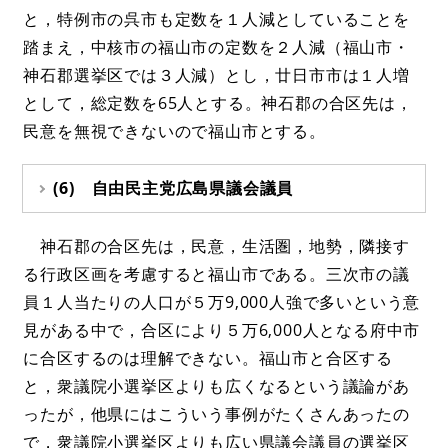
と，特例市の呉市も定数を１人減としていることを
踏まえ，中核市の福山市の定数を２人減（福山市・
神石郡選挙区では３人減）とし，廿日市市は１人増
として，総定数を65人とする。神石郡の合区先は，
民意を無視できないので福山市とする。
(6) 自由民主党広島県議会議員
神石郡の合区先は，民意，生活圏，地勢，隣接す
る行政区画を考慮すると福山市である。三次市の議
員１人当たりの人口が５万9,000人強で多いという意
見がある中で，合区により５万6,000人となる府中市
に合区するのは理解できない。福山市と合区する
と，衆議院小選挙区よりも広くなるという議論があ
ったが，他県にはこういう事例がたくさんあったの
で，衆議院小選挙区よりも広い県議会議員の選挙区