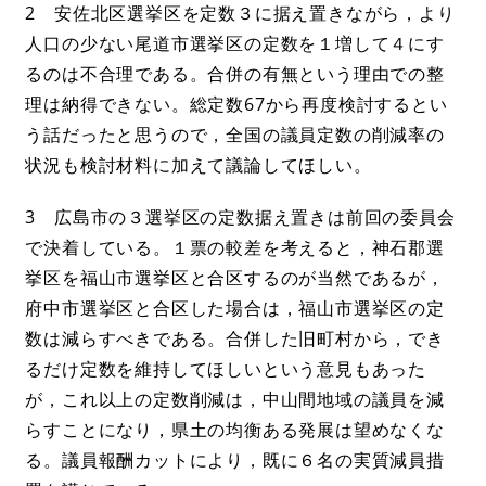
2 安佐北区選挙区を定数３に据え置きながら，より
人口の少ない尾道市選挙区の定数を１増して４にす
るのは不合理である。合併の有無という理由での整
理は納得できない。総定数67から再度検討するとい
う話だったと思うので，全国の議員定数の削減率の
状況も検討材料に加えて議論してほしい。
3 広島市の３選挙区の定数据え置きは前回の委員会
で決着している。１票の較差を考えると，神石郡選
挙区を福山市選挙区と合区するのが当然であるが，
府中市選挙区と合区した場合は，福山市選挙区の定
数は減らすべきである。合併した旧町村から，でき
るだけ定数を維持してほしいという意見もあった
が，これ以上の定数削減は，中山間地域の議員を減
らすことになり，県土の均衡ある発展は望めなくな
る。議員報酬カットにより，既に６名の実質減員措