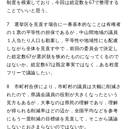
制度を模索しており，今回は総定数を67で整理する
ことでいいと思う。
7 選挙区を見直す場合に一番基本的なことは有権者
の１票の平等性の担保であるが，中山間地域の議員
１人当たり人口も勘案し，平等性や地域性にも配慮
しながら全体を見直す中で，前回の委員会で決定し
た総定数67が選択肢を狭めたものになってくるので
はないか。総定数67は既定事実ではなく，ある程度
フリーで議論したい。
8 市町村合併により，市町村の議員は大幅に削減さ
れたので，県議会議員の役割が大きくなったという
見方もあるが，大事なのは県民の理解であり，理解
が得られる削減率はどの辺か，全国平均などを参考
にもう一度削減の目標値を見直して，そこから議論
しないとおさまらないのではないか。