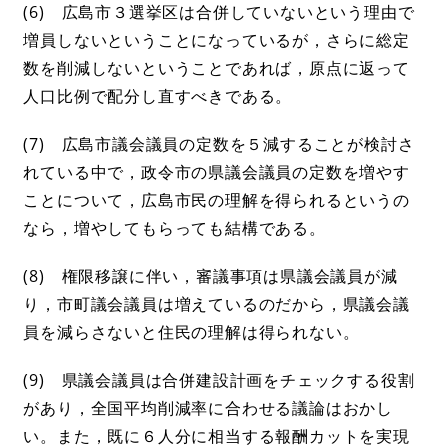
(6) 広島市３選挙区は合併していないという理由で
増員しないということになっているが，さらに総定
数を削減しないということであれば，原点に返って
人口比例で配分し直すべきである。
(7) 広島市議会議員の定数を５減することが検討さ
れている中で，政令市の県議会議員の定数を増やす
ことについて，広島市民の理解を得られるというの
なら，増やしてもらっても結構である。
(8) 権限移譲に伴い，審議事項は県議会議員が減
り，市町議会議員は増えているのだから，県議会議
員を減らさないと住民の理解は得られない。
(9) 県議会議員は合併建設計画をチェックする役割
があり，全国平均削減率に合わせる議論はおかし
い。また，既に６人分に相当する報酬カットを実現