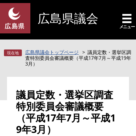
ペ
メ
ー
ニ
広島県議会
ジ
ュ
の
ー
メニュー
先
を
頭
飛
で
ば
広島県議会トップページ
議員定数・選挙区調
す
し
査特別委員会審議概要（平成17年7月～平成19年
。
て
3月）
本
文
へ
本
議員定数・選挙区調査
文
特別委員会審議概要
（平成17年7月～平成1
9年3月）