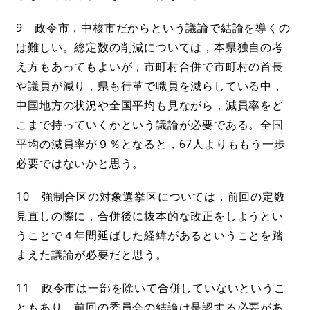
9 政令市，中核市だからという議論で結論を導くの
は難しい。総定数の削減については，本県独自の考
え方もあってもよいが，市町村合併で市町村の首長
や議員が減り，県も行革で職員を減らしている中，
中国地方の状況や全国平均も見ながら，減員率をど
こまで持っていくかという議論が必要である。全国
平均の減員率が９％となると，67人よりももう一歩
必要ではないかと思う。
10 強制合区の対象選挙区については，前回の定数
見直しの際に，合併後に抜本的な改正をしようとい
うことで４年間延ばした経緯があるということを踏
まえた議論が必要だと思う。
11 政令市は一部を除いて合併していないというこ
ともあり，前回の委員会の結論は是認する必要があ