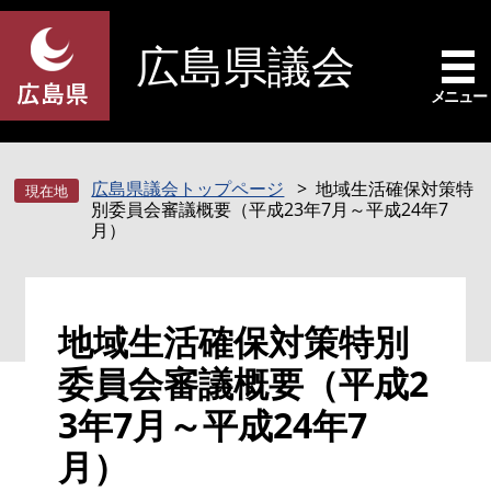
ペ
メ
ー
ニ
広島県議会
ジ
ュ
の
ー
メニュー
先
を
頭
飛
で
ば
広島県議会トップページ
地域生活確保対策特
す
し
別委員会審議概要（平成23年7月～平成24年7
。
て
月）
本
文
へ
本
地域生活確保対策特別
文
委員会審議概要（平成2
3年7月～平成24年7
月）