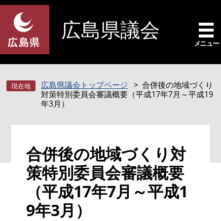
ペ
メ
ー
ニ
広島県議会
ジ
ュ
の
ー
メニュー
先
を
頭
飛
で
ば
広島県議会トップページ
合併後の地域づくり
す
し
対策特別委員会審議概要（平成17年7月～平成19
。
て
年3月）
本
文
へ
本
合併後の地域づくり対
文
策特別委員会審議概要
（平成17年7月～平成1
9年3月）