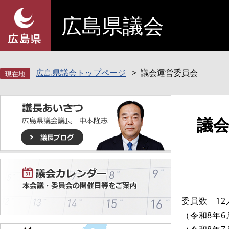
ペ
メ
広島県議会
ー
ニ
ジ
ュ
の
ー
先
を
頭
飛
広島県議会トップページ
議会運営委員会
で
ば
す
し
。
て
本
本
議
文
文
へ
委員数 12人
​（令和8年