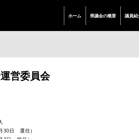
ホーム
県議会の概要
議員紹
会運営委員会
​
6月30日 選任）