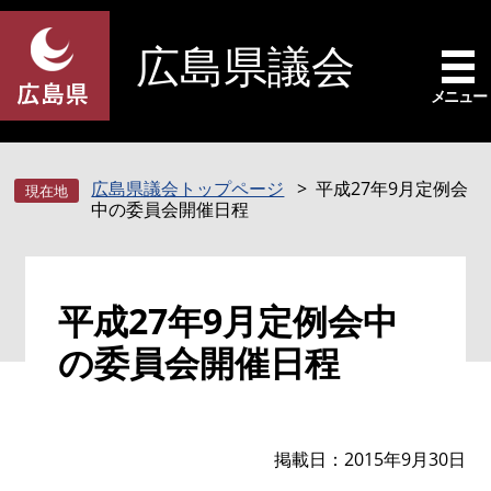
ペ
メ
ー
ニ
広島県議会
ジ
ュ
の
ー
メニュー
先
を
頭
飛
で
ば
広島県議会トップページ
平成27年9月定例会
す
し
中の委員会開催日程
。
て
本
文
本
へ
平成27年9月定例会中
文
の委員会開催日程
掲載日
2015年9月30日