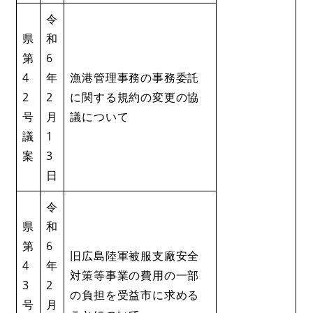
令
県
和
第
6
4
年
漁港管理事務の事務委託
2
2
に関する規約の変更の協
号
月
議について
議
1
案
3
日
令
県
和
第
6
​​旧広島陸軍被服支廠安全
4
年
対策等事業の費用の一部
3
2
の負担を受益市に求める
号
月