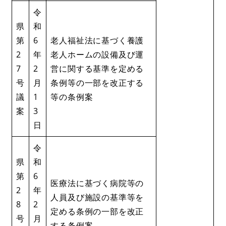
令
県
和
第
6
​​老人福祉法に基づく養護
2
年
老人ホームの設備及び運
7
2
営に関する基準を定める
号
月
条例等の一部を改正する
議
1
等の条例案
案
3
日
令
県
和
第
6
​​医療法に基づく病院等の
2
年
人員及び施設の基準等を
8
2
定める条例の一部を改正
号
月
する条例案