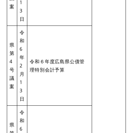
1
案
3
日
令
和
県
6
第
年
4
令和６年度広島県公債管
2
号
理特別会計予算
月
議
1
案
3
日
令
和
県
6
第