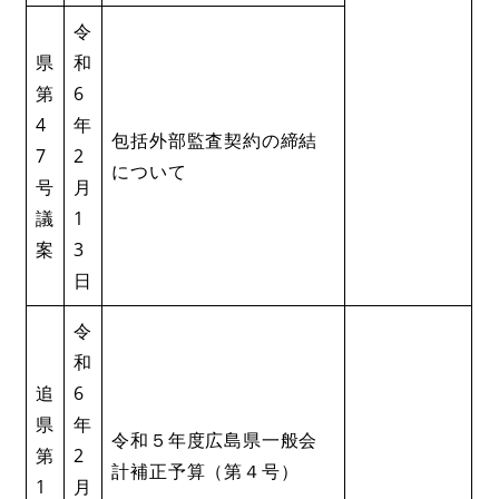
令
県
和
第
6
4
年
包括外部監査契約の締結
7
2
について
号
月
議
1
案
3
日
令
和
追
6
県
年
令和５年度広島県一般会
第
2
計補正予算（第４号）
1
月