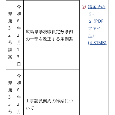
令
議案その
県
和
２-
第
6
２ (PDF
3
年
ファイ
広島県学校職員定数条例
2
2
ル)
の一部を改正する条例案
号
月
(4.81MB)
議
1
案
3
日
令
県
和
第
6
3
年
工事請負契約の締結につ
3
2
いて
号
月