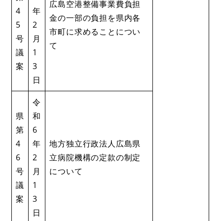
広島空港整備事業費負担
4
年
金の一部の負担を県内各
5
2
市町に求めることについ
号
月
て
議
1
案
3
日
令
県
和
第
6
4
年
地方独立行政法人広島県
6
2
立病院機構の定款の制定
号
月
について
議
1
案
3
日