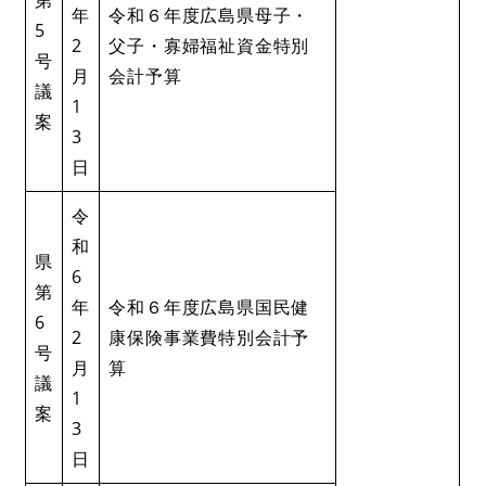
年
令和６年度広島県母子・
5
2
父子・寡婦福祉資金特別
号
月
会計予算
議
1
案
3
日
令
和
県
6
第
年
令和６年度広島県国民健
6
2
康保険事業費特別会計予
号
月
算
議
1
案
3
日