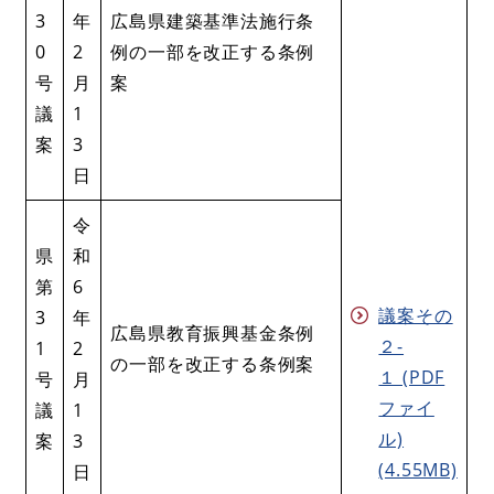
3
年
広島県建築基準法施行条
0
2
例の一部を改正する条例
号
月
案
議
1
案
3
日
令
県
和
第
6
議案その
3
年
広島県教育振興基金条例
２-
1
2
の一部を改正する条例案
１ (PDF
号
月
ファイ
議
1
ル)
案
3
(4.55MB)
日