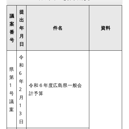
提
議
出
案
年
件名
資料
番
月
号
日
令
和
県
6
第
年
1
​​令和６年度広島県一般会
2
号
計予算
月
議
1
案
3
日