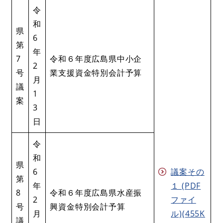
令
和
県
6
第
年
7
令和６年度広島県中小企
2
号
業支援資金特別会計予算
月
議
1
案
3
日
令
和
県
6
議案その
第
年
１ (PDF
8
令和６年度広島県水産振
2
ファイ
号
興資金特別会計予算
月
ル)(455K
議