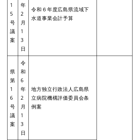
1
年
令和６年度広島県流域下
5
2
水道事業会計予算
号
月
議
1
案
3
日
令
県
和
第
6
1
年
地方独立行政法人広島県
6
2
立病院機構評価委員会条
号
月
例案
議
1
案
3
日