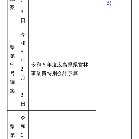
1
B)
案
3
日
令
和
県
6
第
年
9
令和６年度広島県県営林
2
号
事業費特別会計予算
月
議
1
案
3
日
令
県
和
第
6