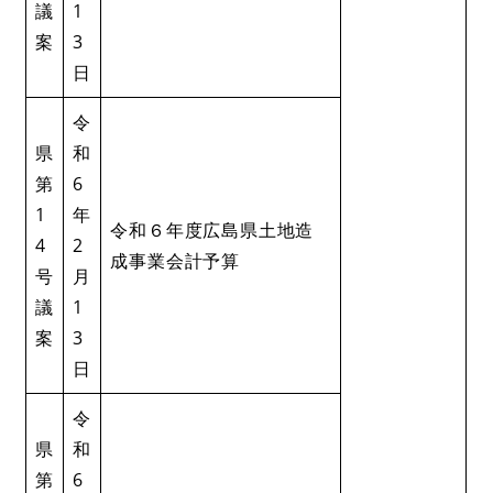
議
1
案
3
日
令
県
和
第
6
1
年
令和６年度広島県土地造
4
2
成事業会計予算
号
月
議
1
案
3
日
令
県
和
第
6