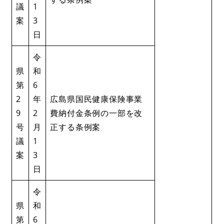
議
1
案
3
日
令
県
和
第
6
2
年
​​広島県国民健康保険事業
9
2
費納付金条例の一部を改
号
月
正する条例案
議
1
案
3
日
令
県
和
第
6