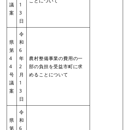
ことについて
議
1
案
3
日
令
県
和
第
6
4
年
農村整備事業の費用の一
4
2
部の負担を受益市町に求
号
月
めることについて
議
1
案
3
日
令
県
和
第
6