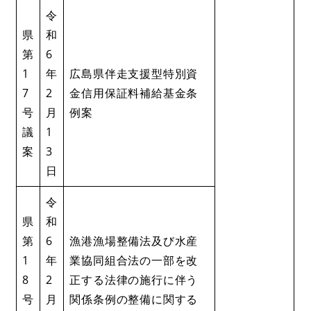
令
県
和
第
6
1
年
​​広島県伴走支援型特別資
7
2
金信用保証料補給基金条
号
月
例案
議
1
案
3
日
令
県
和
第
6
漁港漁場整備法及び水産
1
年
業協同組合法の一部を改
8
2
正する法律の施行に伴う
号
月
関係条例の整備に関する