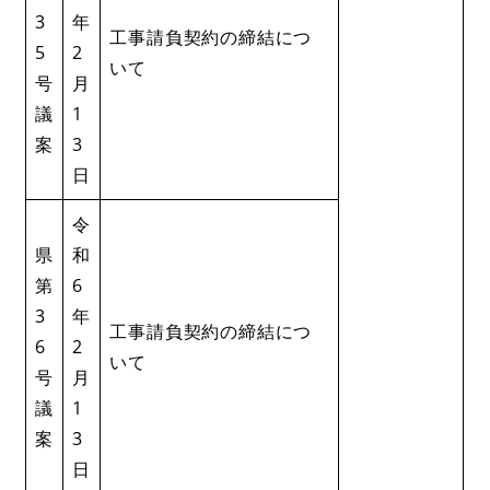
3
年
工事請負契約の締結につ
5
2
いて
号
月
議
1
案
3
日
令
県
和
第
6
3
年
工事請負契約の締結につ
6
2
いて
号
月
議
1
案
3
日