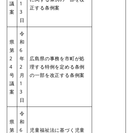
議
1
正する条例案
案
3
日
令
県
和
第
6
2
年
広島県の事務を市町が処
4
2
理する特例を定める条例
号
月
の一部を改正する条例案
議
1
案
3
日
令
県
和
第
6
児童福祉法に基づく児童