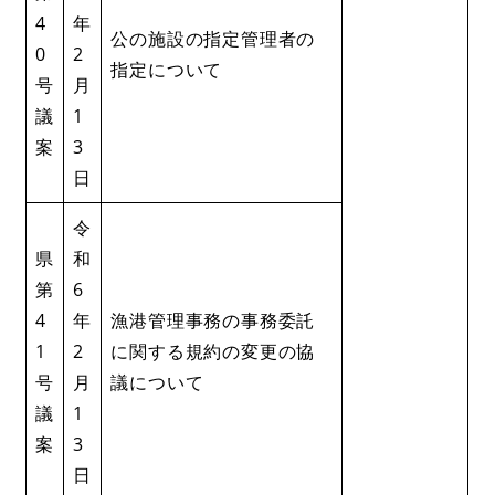
4
年
公の施設の指定管理者の
0
2
指定について
号
月
議
1
案
3
日
令
県
和
第
6
4
年
漁港管理事務の事務委託
1
2
に関する規約の変更の協
号
月
議について
議
1
案
3
日