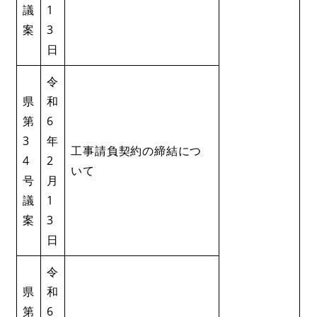
議
1
案
3
日
令
県
和
第
6
3
年
工事請負契約の締結につ
4
2
いて
号
月
議
1
案
3
日
令
県
和
第
6