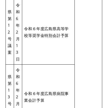
令
県
和
第
6
1
年
​​令和６年度広島県高等学
2
2
校等奨学金特別会計予算
号
月
議
1
案
3
日
令
県
和
第
6
1
年
令和６年度広島県病院事
3
2
業会計予算
号
月