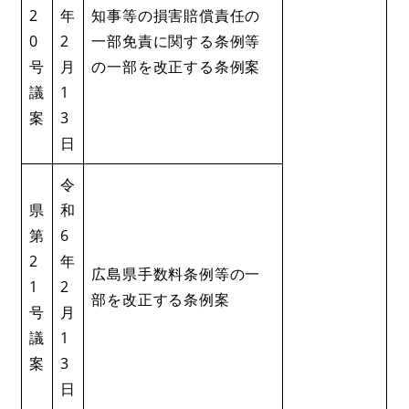
2
年
知事等の損害賠償責任の
0
2
一部免責に関する条例等
号
月
の一部を改正する条例案
議
1
案
3
日
令
県
和
第
6
2
年
広島県手数料条例等の一
1
2
部を改正する条例案
号
月
議
1
案
3
日