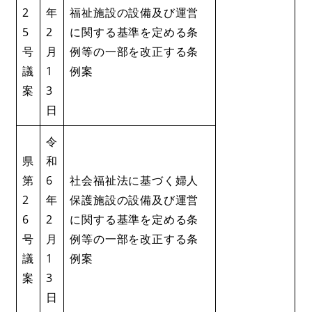
2
年
福祉施設の設備及び運営
5
2
に関する基準を定める条
号
月
例等の一部を改正する条
議
1
例案
案
3
日
令
県
和
第
6
​​社会福祉法に基づく婦人
2
年
保護施設の設備及び運営
6
2
に関する基準を定める条
号
月
例等の一部を改正する条
議
1
例案
案
3
日