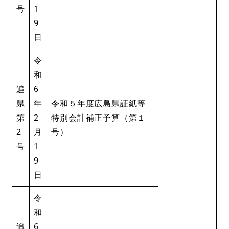
号
1
9
日
令
和
追
6
県
年
令和５年度広島県証紙等
第
2
特別会計補正予算（第１
2
月
号）
号
1
9
日
令
和
追
6