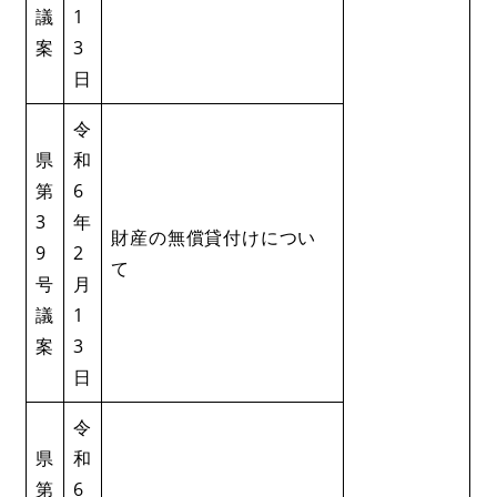
議
1
案
3
日
令
県
和
第
6
3
年
財産の無償貸付けについ
9
2
て
号
月
議
1
案
3
日
令
県
和
第
6