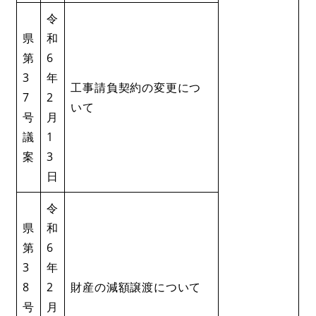
令
県
和
第
6
3
年
工事請負契約の変更につ
7
2
いて
号
月
議
1
案
3
日
令
県
和
第
6
3
年
8
2
​​財産の減額譲渡について
号
月