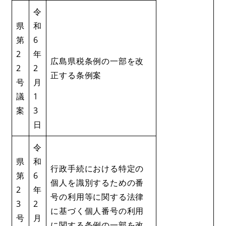
令
県
和
第
6
2
年
広島県税条例の一部を改
2
2
正する条例案
号
月
議
1
案
3
日
令
県
和
行政手続における特定の
第
6
個人を識別するための番
2
年
号の利用等に関する法律
3
2
に基づく個人番号の利用
号
月
に関する条例の一部を改