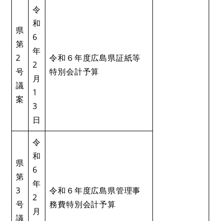
令
和
県
6
第
年
2
令和６年度広島県証紙等
2
号
特別会計予算
月
議
1
案
3
日
令
和
県
6
第
年
3
令和６年度広島県管理事
2
号
務費特別会計予算
月
議