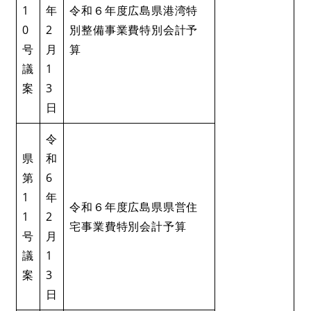
1
年
令和６年度広島県港湾特
0
2
別整備事業費特別会計予
号
月
算
議
1
案
3
日
令
県
和
第
6
1
年
令和６年度広島県県営住
1
2
宅事業費特別会計予算
号
月
議
1
案
3
日