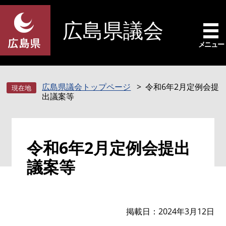
ペ
メ
ー
ニ
広島県議会
ジ
ュ
の
ー
メニュー
先
を
頭
飛
で
ば
広島県議会トップページ
令和6年2月定例会提
す
し
出議案等
。
て
本
文
本
へ
令和6年2月定例会提出
文
議案等
掲載日
2024年3月12日