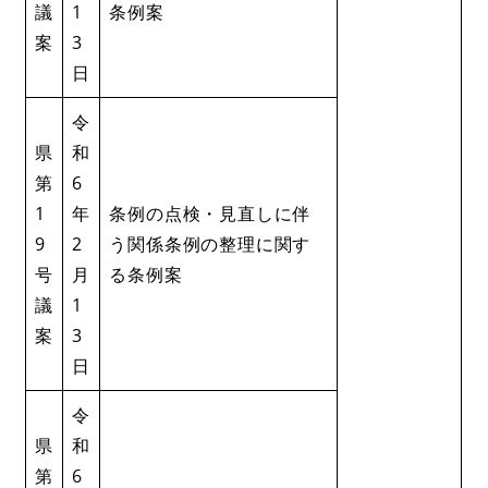
議
1
条例案
案
3
日
令
県
和
第
6
1
年
条例の点検・見直しに伴
9
2
う関係条例の整理に関す
号
月
る条例案
議
1
案
3
日
令
県
和
第
6