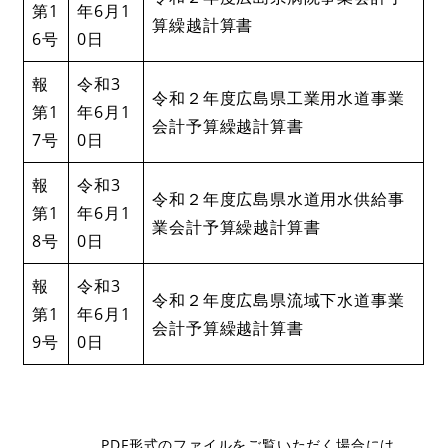
第1
年6月1
算繰越計算書
6号
0日
報
令和3
令和２年度広島県工業用水道事業
第1
年6月1
会計予算繰越計算書
7号
0日
報
令和3
令和２年度広島県水道用水供給事
第1
年6月1
業会計予算繰越計算書
8号
0日
報
令和3
令和２年度広島県流域下水道事業
第1
年6月1
会計予算繰越計算書
9号
0日
PDF形式のファイルをご覧いただく場合には、