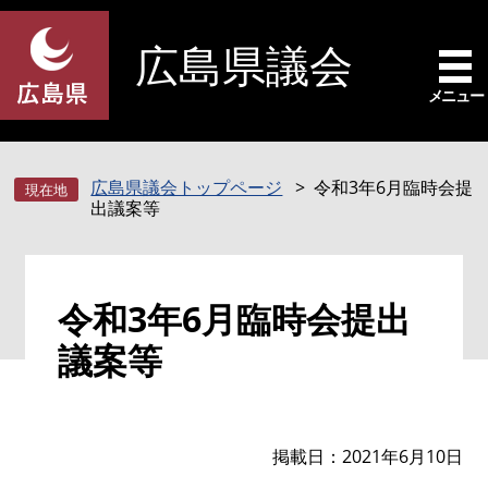
ペ
メ
ー
ニ
広島県議会
ジ
ュ
の
ー
メニュー
先
を
頭
飛
で
ば
広島県議会トップページ
令和3年6月臨時会提
す
し
出議案等
。
て
本
文
本
へ
令和3年6月臨時会提出
文
議案等
掲載日
2021年6月10日