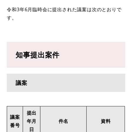
令和3年6月臨時会に提出された議案は次のとおりで
す。
知事提出案件
議案
提出
議案
年月
件名
資料
番号
日