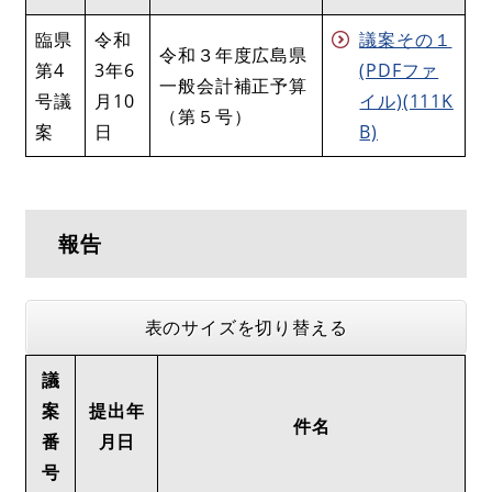
臨県
令和
議案その１
令和３年度広島県
第4
3年6
(PDFファ
一般会計補正予算
号議
月10
イル)(111K
（第５号）
案
日
B)
報告
表のサイズを切り替える
議
案
提出年
件名
番
月日
号