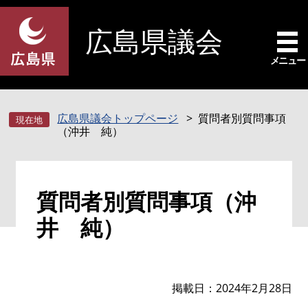
ペ
メ
ー
ニ
広島県議会
ジ
ュ
の
ー
メニュー
先
を
頭
飛
で
ば
広島県議会トップページ
質問者別質問事項
す
し
（沖井 純）
。
て
本
文
本
へ
質問者別質問事項（沖
文
井 純）
掲載日
2024年2月28日