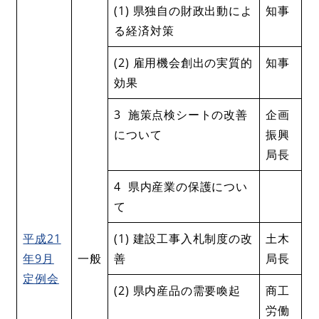
(1) 県独自の財政出動によ
知事
る経済対策
(2) 雇用機会創出の実質的
知事
効果
3 施策点検シートの改善
企画
について
振興
局長
4 県内産業の保護につい
て
平成21
(1) 建設工事入札制度の改
土木
年9月
一般
善
局長
定例会
(2) 県内産品の需要喚起
商工
労働