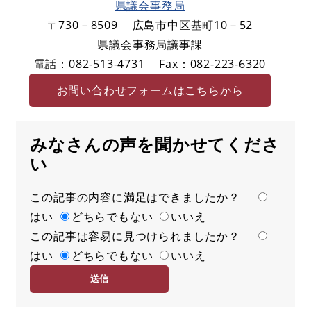
県議会事務局
〒730－8509
広島市中区基町10－52
県議会事務局議事課
電話：082-513-4731
Fax：082-223-6320
お問い合わせフォームはこちらから
みなさんの声を聞かせてくださ
い
この記事の内容に満足はできましたか？
満
はい
足
どちらでもない
いいえ
この記事は容易に見つけられましたか？
度
容
はい
易
どちらでもない
いいえ
度