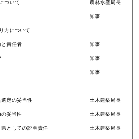
について
農林水産局長
知事
在り方について
的と責任者
知事
響
知事
知事
法選定の妥当性
土木建築局長
約の妥当性
土木建築局長
係る県としての説明責任
土木建築局長