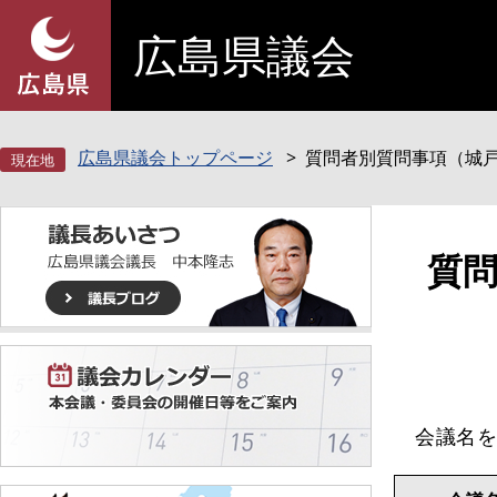
ペ
メ
広島県議会
ー
ニ
ジ
ュ
の
ー
先
を
頭
飛
広島県議会トップページ
質問者別質問事項（城
で
ば
す
し
。
て
本
本
質
文
文
へ
会議名を