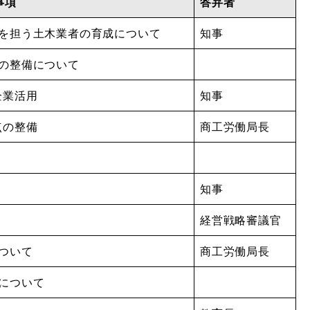
事項
答弁者
化を担う土木業者の育成について
知事
点の整備について
企業活用
知事
点の整備
商工労働局長
知事
経営戦略審議官
ついて
商工労働局長
について