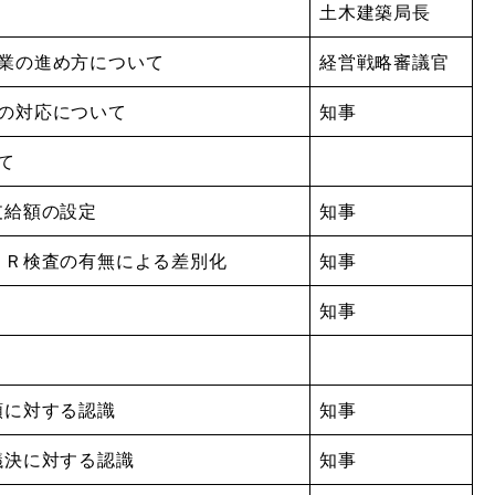
土木建築局長
事業の進め方について
経営戦略審議官
への対応について
知事
て
支給額の設定
知事
ＰＣＲ検査の有無による差別化
知事
知事
額に対する認識
知事
議決に対する認識
知事