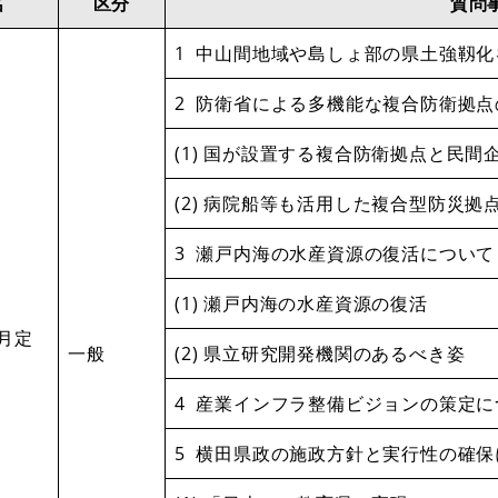
名
区分
質問
1 中山間地域や島しょ部の県土強靱
2 防衛省による多機能な複合防衛拠
(1) 国が設置する複合防衛拠点と民間
(2) 病院船等も活用した複合型防災拠
3 瀬戸内海の水産資源の復活について
(1) 瀬戸内海の水産資源の復活
2月定
一般
(2) 県立研究開発機関のあるべき姿
4 産業インフラ整備ビジョンの策定に
5 横田県政の施政方針と実行性の確保