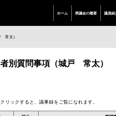
ホーム
県議会の概要
議員紹
戸 常太）
問者別質問事項（城戸 常太）
クリックすると、議事録をご覧になれます。