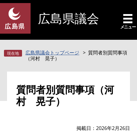
ペ
メ
ー
ニ
広島県議会
ジ
ュ
の
ー
メニュー
先
を
頭
飛
で
ば
広島県議会トップページ
質問者別質問事項
す
し
（河村 晃子）
。
て
本
文
本
へ
質問者別質問事項（河
文
村 晃子）
掲載日
2026年2月26日