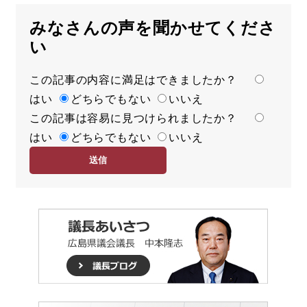
みなさんの声を聞かせてくださ
い
この記事の内容に満足はできましたか？
満
はい
足
どちらでもない
いいえ
この記事は容易に見つけられましたか？
度
容
はい
易
どちらでもない
いいえ
度