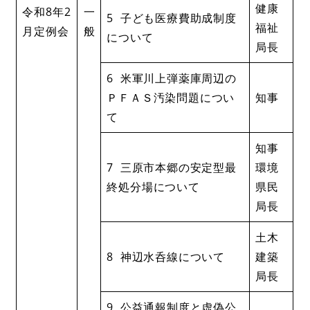
健康
令和8年2
一
5 子ども医療費助成制度
福祉
月定例会
般
について
局長
6 米軍川上弾薬庫周辺の
ＰＦＡＳ汚染問題につい
知事
て
知事
7 三原市本郷の安定型最
環境
終処分場について
県民
局長
土木
8 神辺水呑線について
建築
局長
9 公益通報制度と虚偽公