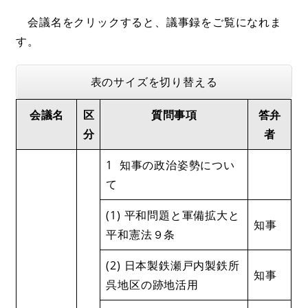
会議名をクリックすると、議事録をご覧になれま
す。
表のサイズを切り替える
会議名
区
質問事項
答弁
分
者
1 知事の政治姿勢につい
て
(1) 平和問題と軍備拡大と
知事
平和憲法９条
(2) 日本製鉄瀬戸内製鉄所
知事
呉地区の跡地活用