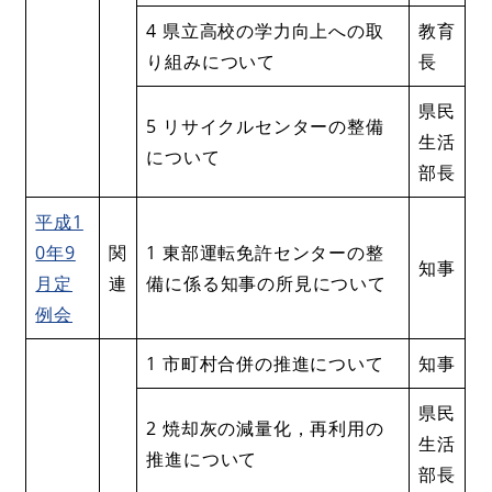
4 県立高校の学力向上への取
教育
り組みについて
長
県民
5 リサイクルセンターの整備
生活
について
部長
平成1
0年9
関
1 東部運転免許センターの整
知事
月定
連
備に係る知事の所見について
例会
1 市町村合併の推進について
知事
県民
2 焼却灰の減量化，再利用の
生活
推進について
部長