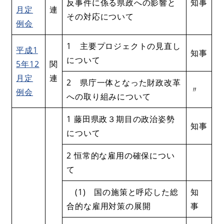
反事件に係る県政への影響と
知事
月定
連
その対応について
例会
1 主要プロジェクトの見直し
平成1
知事
について
5年12
関
月定
連
2 県庁一体となった財政改革
〃
例会
への取り組みについて
1 藤田県政３期目の政治姿勢
知事
について
2 恒常的な雇用の確保につい
て
(1) 国の施策と呼応した総
知
合的な雇用対策の展開
事