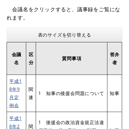
会議名をクリックすると、議事録をご覧にな
れます。
表のサイズを切り替える
会議
区
答弁
質問事項
名
分
者
平成1
8年9
関
1 知事の後援会問題について
知事
月定
連
例会
平成1
1 後援会の政治資金規正法違
8年2
関