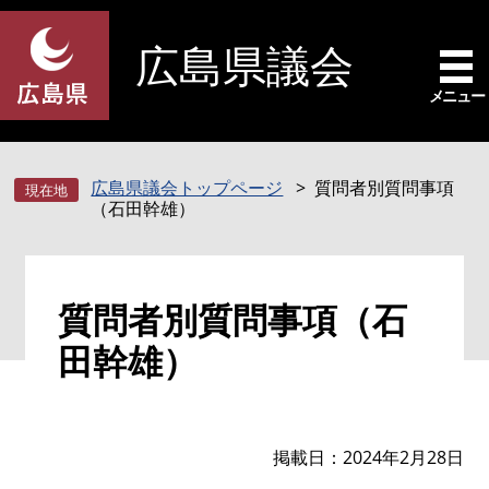
ペ
メ
ー
ニ
広島県議会
ジ
ュ
の
ー
メニュー
先
を
頭
飛
で
ば
広島県議会トップページ
質問者別質問事項
す
し
（石田幹雄）
。
て
本
文
本
へ
質問者別質問事項（石
文
田幹雄）
掲載日
2024年2月28日