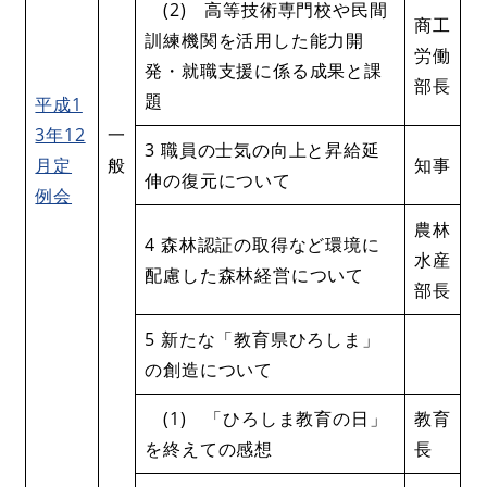
(2) 高等技術専門校や民間
商工
訓練機関を活用した能力開
労働
発・就職支援に係る成果と課
部長
題
平成1
3年12
一
3 職員の士気の向上と昇給延
月定
般
知事
伸の復元について
例会
農林
4 森林認証の取得など環境に
水産
配慮した森林経営について
部長
5 新たな「教育県ひろしま」
の創造について
(1) 「ひろしま教育の日」
教育
を終えての感想
長