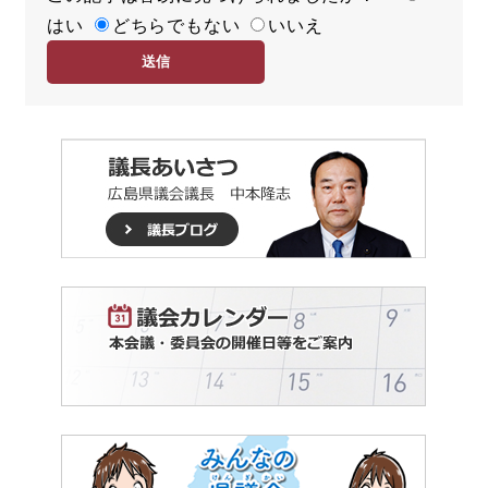
はい
易
どちらでもない
いいえ
度