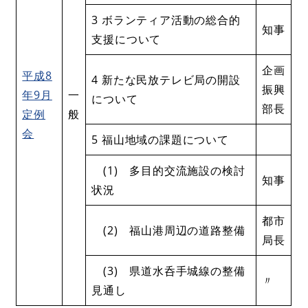
3 ボランティア活動の総合的
知事
支援について
企画
平成8
4 新たな民放テレビ局の開設
振興
年9月
一
について
部長
定例
般
会
5 福山地域の課題について
(1) 多目的交流施設の検討
知事
状況
都市
(2) 福山港周辺の道路整備
局長
(3) 県道水呑手城線の整備
〃
見通し