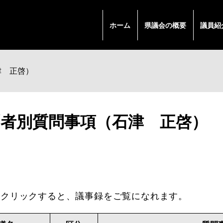
ホーム
県議会の概要
議員紹
津 正啓）
問者別質問事項（石津 正啓）
クリックすると、議事録をご覧になれます。