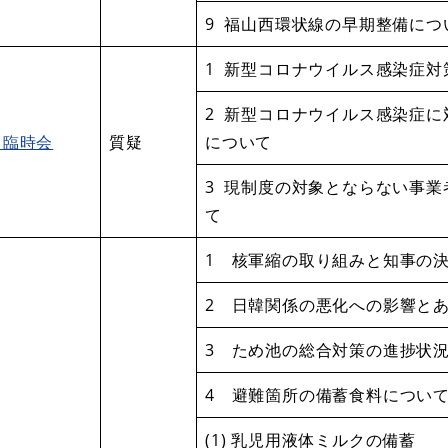
9 福山西環状線の早期整備につ
1 新型コロナウイルス感染症
2 新型コロナウイルス感染症
月臨時会
質疑
について
3 現制度の対象とならない事
て
1 核軍縮の取り組みと知事の
2 日韓関係の悪化への影響と
3 ため池の総合対策の進捗状
4 避難箇所の備蓄食料につい
(1) 乳児用液体ミルクの備蓄