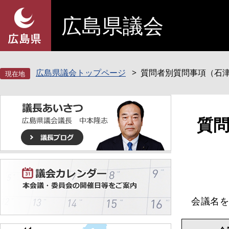
ペ
メ
広島県議会
ー
ニ
ジ
ュ
の
ー
先
を
頭
飛
広島県議会トップページ
質問者別質問事項（石
で
ば
す
し
。
て
本
本
質
文
文
へ
会議名を