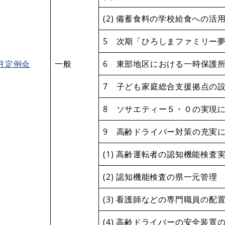
(2) 備蓄食料の学校給食への活
5 次期「ひろしまファミリー
月定例会
一般
6 東部地区における一時保護
7 子ども家庭総合支援拠点の
8 ソサエティー５・０の実現
9 高齢ドライバー対策の充実
(1) 高齢運転者の認知機能検査
(2) 認知機能検査の県一元管理
(3) 看護師などの専門職員の配
(4) 高齢ドライバーの安全装置