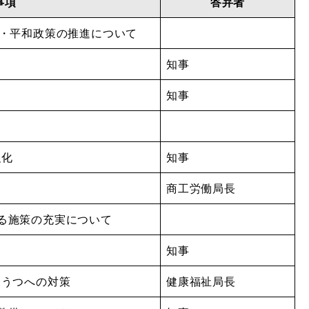
事項
答弁者
絶・平和政策の推進について
知事
知事
強化
知事
商工労働局長
する施策の充実について
知事
後うつへの対策
健康福祉局長