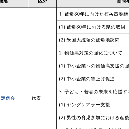
議名
区分
質問
1 被爆80年に向けた核兵器廃
(1) 被爆80年における県の取組
(2) 米国大統領の被爆地訪問
2 物価高対策の強化について
(1) 中小企業への物価高支援の
(2) 中小企業の賃上げ促進
3 子ども・若者の未来を応援
月定例会
代表
(1) ヤングケアラー支援
(2) 男性の育児参加における産