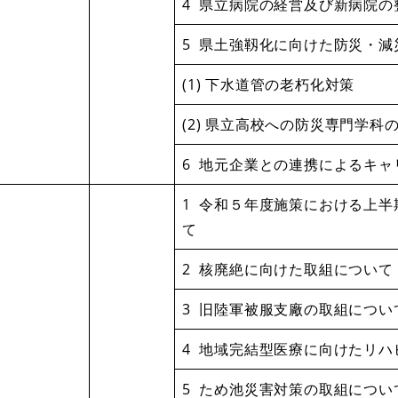
4 県立病院の経営及び新病院の
5 県土強靱化に向けた防災・
(1) 下水道管の老朽化対策
(2) 県立高校への防災専門学科
6 地元企業との連携によるキ
1 令和５年度施策における上
て
2 核廃絶に向けた取組について
3 旧陸軍被服支廠の取組につい
4 地域完結型医療に向けたリ
5 ため池災害対策の取組につい