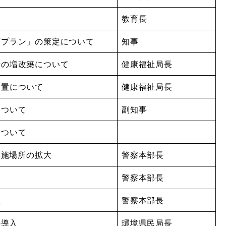
用
教育長
夢プラン」の策定について
知事
所の増改築について
健康福祉局長
設置について
健康福祉局長
について
副知事
について
実施場所の拡大
警察本部長
警察本部長
置
警察本部長
の導入
環境県民局長