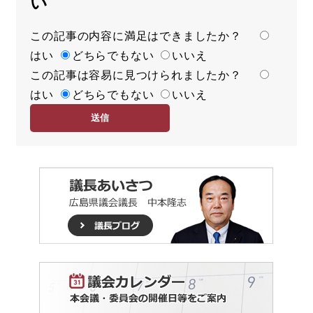
い
この記事の内容に満足はできましたか？
満
はい
足
どちらでもない
いいえ
この記事は容易に見つけられましたか？
度
容
はい
易
どちらでもない
いいえ
度