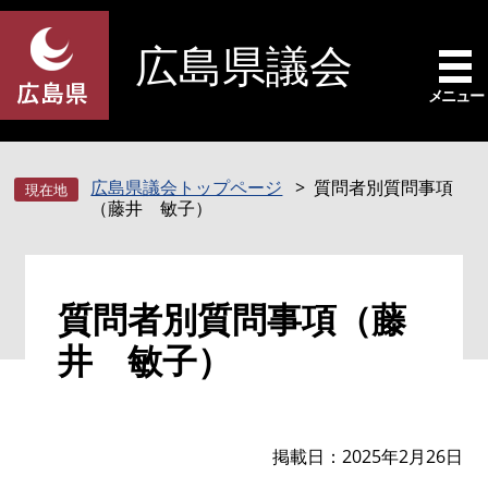
ペ
メ
ー
ニ
広島県議会
ジ
ュ
の
ー
メニュー
先
を
頭
飛
で
ば
広島県議会トップページ
質問者別質問事項
す
し
（藤井 敏子）
。
て
本
文
本
へ
質問者別質問事項（藤
文
井 敏子）
掲載日
2025年2月26日