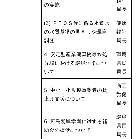
福祉
の実施
局長
(3) ＰＦＯＳ等に係る水道水
健康
の水質基準の見直しや環境
福祉
調査
局長
4 安定型産業廃棄物最終処
環境
分場における環境汚染につ
県民
いて
局長
商工
5 中小・小規模事業者の賃
労働
上げ支援について
局長
環境
6 広島朝鮮学園に対する補
県民
助金の復活について
局長