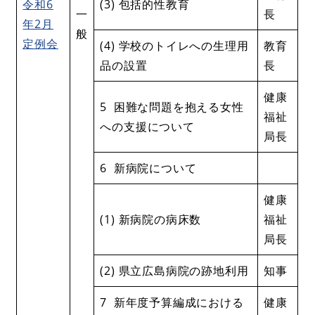
令和6
(3) 包括的性教育
一
長
年2月
般
定例会
(4) 学校のトイレへの生理用
教育
品の設置
長
健康
5 困難な問題を抱える女性
福祉
への支援について
局長
6 新病院について
健康
(1) 新病院の病床数
福祉
局長
(2) 県立広島病院の跡地利用
知事
7 新年度予算編成における
健康