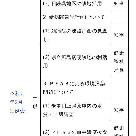
(3) 日鉄呉地区の跡地活用
知事
2 新病院建設計画について
(1) 新病院の建設計画の見直
知事
し
健康
(2) 県立広島病院跡地の利活
福祉
用
局長
3 ＰＦＡＳによる環境汚染
問題について
令和7
一
年2月
(1) 米軍川上弾薬庫内の水
般
知事
定例会
質・土壌調査
健康
(2) ＰＦＡＳの血中濃度検査