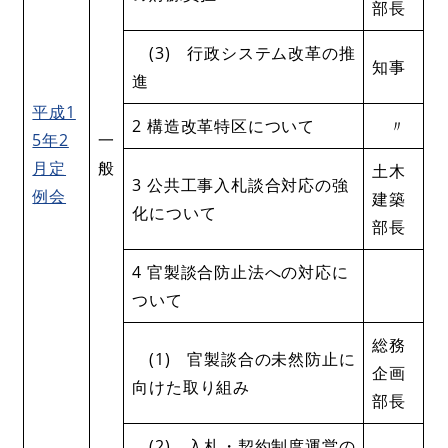
部長
(3) 行政システム改革の推
知事
進
平成1
2 構造改革特区について
〃
5年2
一
月定
般
土木
3 公共工事入札談合対応の強
例会
建築
化について
部長
4 官製談合防止法への対応に
ついて
総務
(1) 官製談合の未然防止に
企画
向けた取り組み
部長
(2) 入札・契約制度運営の