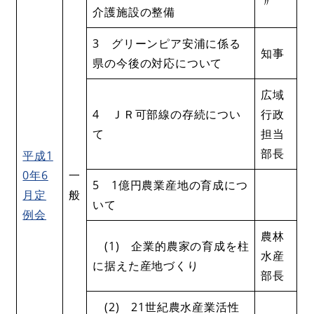
〃
介護施設の整備
3 グリーンピア安浦に係る
知事
県の今後の対応について
広域
4 ＪＲ可部線の存続につい
行政
て
担当
部長
平成1
0年6
一
5 1億円農業産地の育成につ
月定
般
いて
例会
農林
(1) 企業的農家の育成を柱
水産
に据えた産地づくり
部長
(2) 21世紀農水産業活性