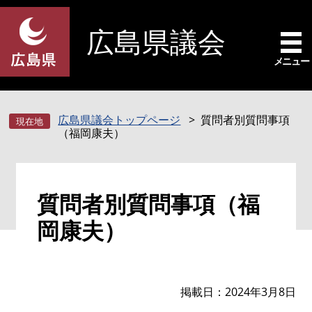
ペ
メ
ー
ニ
広島県議会
ジ
ュ
の
ー
メニュー
先
を
頭
飛
で
ば
広島県議会トップページ
質問者別質問事項
す
し
（福岡康夫）
。
て
本
文
本
へ
質問者別質問事項（福
文
岡康夫）
掲載日
2024年3月8日