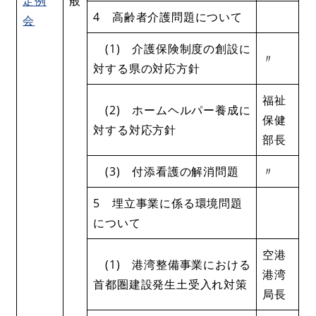
定例
般
4 高齢者介護問題について
会
(1) 介護保険制度の創設に
〃
対する県の対応方針
福祉
(2) ホームヘルパー養成に
保健
対する対応方針
部長
(3) 付添看護の解消問題
〃
5 埋立事業に係る環境問題
について
空港
(1) 港湾整備事業における
港湾
首都圏建設発生土受入れ対策
局長