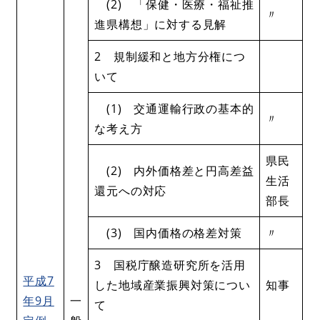
(2) 「保健・医療・福祉推
〃
進県構想」に対する見解
2 規制緩和と地方分権につ
いて
(1) 交通運輸行政の基本的
〃
な考え方
県民
(2) 内外価格差と円高差益
生活
還元への対応
部長
(3) 国内価格の格差対策
〃
3 国税庁醸造研究所を活用
平成7
した地域産業振興対策につい
知事
年9月
一
て