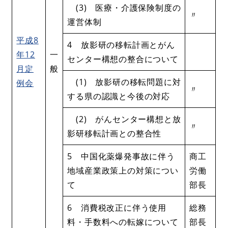
(3) 医療・介護保険制度の
〃
運営体制
平成8
4 放影研の移転計画とがん
年12
一
センター構想の整合について
月定
般
(1) 放影研の移転問題に対
例会
〃
する県の認識と今後の対応
(2) がんセンター構想と放
〃
影研移転計画との整合性
5 中国化薬爆発事故に伴う
商工
地域産業政策上の対策につい
労働
て
部長
6 消費税改正に伴う使用
総務
料・手数料への転嫁について
部長