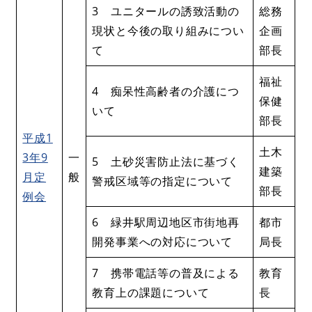
3 ユニタールの誘致活動の
総務
現状と今後の取り組みについ
企画
て
部長
福祉
4 痴呆性高齢者の介護につ
保健
いて
部長
平成1
土木
3年9
一
5 土砂災害防止法に基づく
建築
月定
般
警戒区域等の指定について
部長
例会
6 緑井駅周辺地区市街地再
都市
開発事業への対応について
局長
7 携帯電話等の普及による
教育
教育上の課題について
長