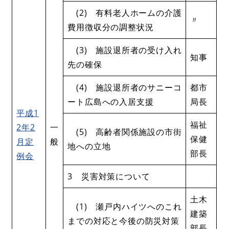
(2) 有料老人ホームの介護
〃
費用徴収分の調整状況
(3) 施設退所者の受け入れ
知事
先の確保
(4) 施設退所者のサニーコ
都市
ート広島への入居支援
局長
平成1
福祉
2年2
一
(5) 高齢者関係施設の市街
保健
月定
般
地への立地
部長
例会
3 災害対策について
土木
(1) 瀬戸内ハイツへのこれ
建築
までの対応と今後の防災対策
部長