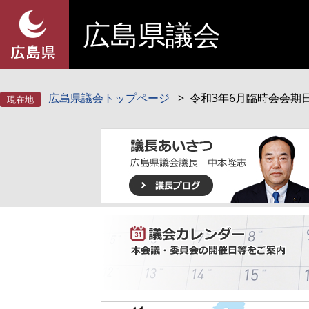
ペ
メ
広島県議会
ー
ニ
ジ
ュ
の
ー
先
を
頭
飛
広島県議会トップページ
令和3年6月臨時会会期
で
ば
す
し
。
て
本
文
へ