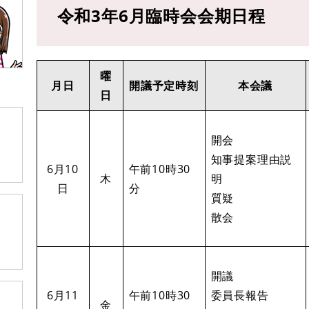
令和3年6月臨時会会期日程
曜
月日
開議予定時刻
本会議
日
開会
知事提案理由説
6月10
午前10時30
木
明
日
分
質疑
散会
開議
6月11
午前10時30
委員長報告
金