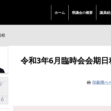
ホーム
県議会の概要
議員紹
日程
本
令和3年6月臨時会会期日
文
印刷用ペ
↵