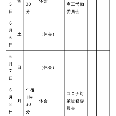
金
休会
5
30
商工労働
日
分
委員会
6
月
土
（休会）
6
日
6
月
日
（休会）
7
日
6
午後
コロナ対
月
1時
月
休会
策総務委
8
30
員会
日
分