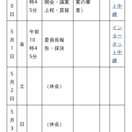
時4
開会・議案
案の審
0
ト中
5分
上程・質疑
査）
日
継
イン
5
午前
ター
月
10
委員長報
金
ネッ
1
時4
告・採決
ト中
日
5分
継
5
月
土
（休会）
2
日
5
月
日
（休会）
3