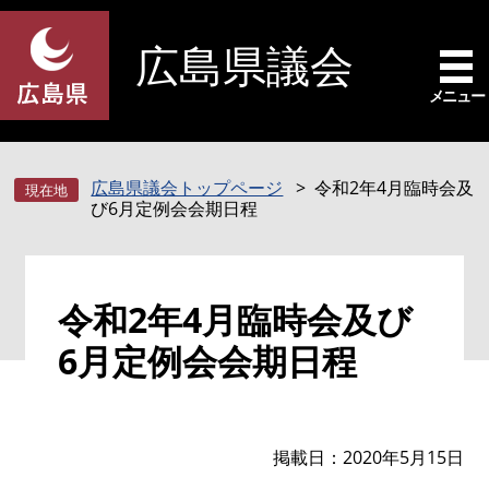
ペ
メ
ー
ニ
広島県議会
ジ
ュ
の
ー
メニュー
先
を
頭
飛
で
ば
広島県議会トップページ
令和2年4月臨時会及
す
し
び6月定例会会期日程
。
て
本
文
本
へ
令和2年4月臨時会及び
文
6月定例会会期日程
掲載日
2020年5月15日