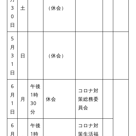
3
土
（休会）
0
日
5
月
3
日
（休会）
1
日
6
午後
コロナ対
月
1時
月
休会
策総務委
1
30
員会
日
分
6
午後
コロナ対
月
1時
策生活福