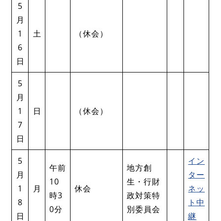
5
月
1
土
（休会）
6
日
5
月
1
日
（休会）
7
日
5
イン
午前
地方創
月
ター
10
生・行財
1
月
休会
ネッ
時3
政対策特
8
ト中
0分
別委員会
日
継