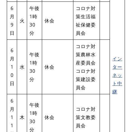
6
午後
コロナ対
月
1時
策生活福
火
休会
9
30
祉保健委
日
分
員会
コロナ対
6
午後
策農林水
月
イン
1時
産委員会
1
水
休会
ター
30
コロナ対
0
ネッ
分
策建設委
日
ト中
員会
継
6
午後
月
コロナ対
1時
1
木
休会
策文教委
30
1
員会
分