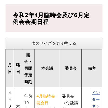
令和2年4月臨時会及び6月定
例会会期日程
表のサイズを切り替える
開
会・
月
曜
再開
本会議
委員会
備考
日
日
予定
時刻
4
イン
午前
4月臨時会
委員会
月
ター
10
開会日
（付託議
3
木
ネッ