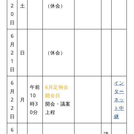
2
土
（休会）
0
日
6
月
2
日
（休会）
1
日
6
イン
午前
6月定例会
月
ター
10
開会日
2
月
ネッ
時3
開会・議案
2
ト中
0分
上程
日
継
6
議