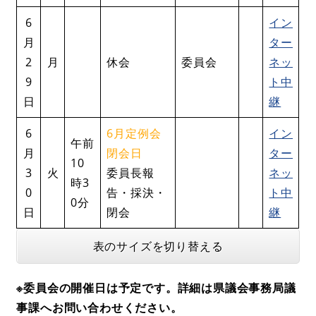
6
イン
月
ター
2
月
休会
委員会
ネッ
9
ト中
日
継
6
6月定例会
イン
午前
月
閉会日
ター
10
3
火
委員長報
ネッ
時3
0
告・採決・
ト中
0分
日
閉会
継
表のサイズを切り替える
※委員会の開催日は予定です。詳細は県議会事務局議
事課へお問い合わせください。