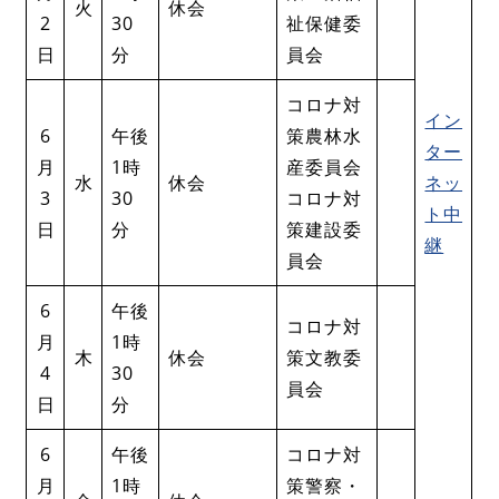
火
休会
2
30
祉保健委
日
分
員会
コロナ対
イン
6
午後
策農林水
ター
月
1時
産委員会
水
休会
ネッ
3
30
コロナ対
ト中
日
分
策建設委
継
員会
6
午後
コロナ対
月
1時
木
休会
策文教委
4
30
員会
日
分
6
午後
コロナ対
月
1時
策警察・