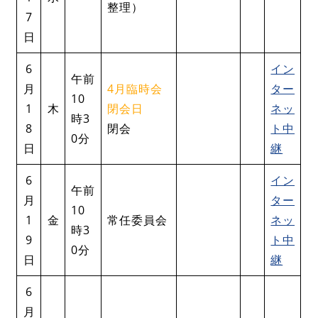
整理）
7
日
6
イン
午前
月
4月臨時会
ター
10
1
木
閉会日
ネッ
時3
8
閉会
ト中
0分
日
継
6
イン
午前
月
ター
10
1
金
常任委員会
ネッ
時3
9
ト中
0分
日
継
6
月