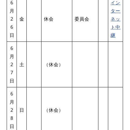
6
イン
月
ター
2
金
休会
委員会
ネッ
6
ト中
日
継
6
月
2
土
（休会）
7
日
6
月
2
日
（休会）
8
日