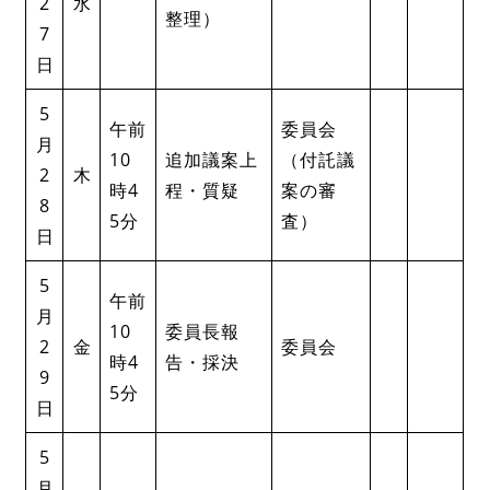
2
水
整理）
7
日
5
午前
委員会
月
10
追加議案上
（付託議
2
木
時4
程・質疑
案の審
8
5分
査）
日
5
午前
月
10
委員長報
2
金
委員会
時4
告・採決
9
5分
日
5
月