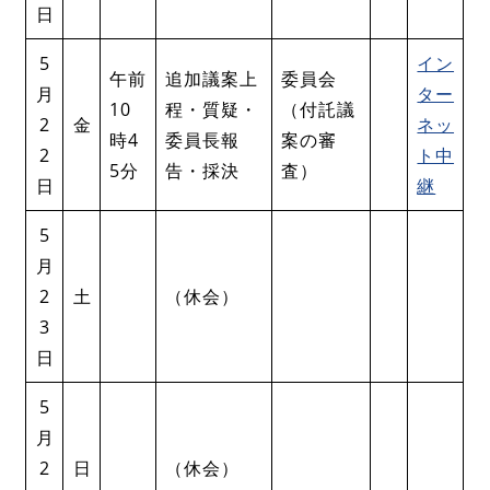
日
5
イン
午前
追加議案上
委員会
月
ター
10
程・質疑・
（付託議
2
金
ネッ
時4
委員長報
案の審
2
ト中
5分
告・採決
査）
日
継
5
月
2
土
（休会）
3
日
5
月
2
日
（休会）