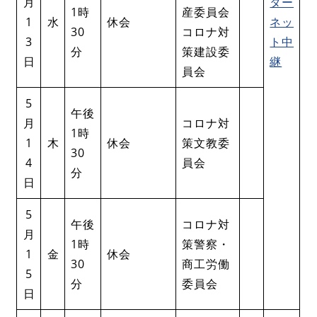
月
ター
1時
産委員会
1
水
休会
ネッ
30
コロナ対
3
ト中
分
策建設委
日
継
員会
5
午後
月
コロナ対
1時
1
木
休会
策文教委
30
4
員会
分
日
5
午後
コロナ対
月
1時
策警察・
1
金
休会
30
商工労働
5
分
委員会
日