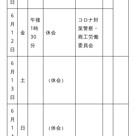
日
6
午後
コロナ対
月
1時
策警察・
1
金
休会
30
商工労働
2
分
委員会
日
6
月
1
土
（休会）
3
日
6
月
1
日
（休会）