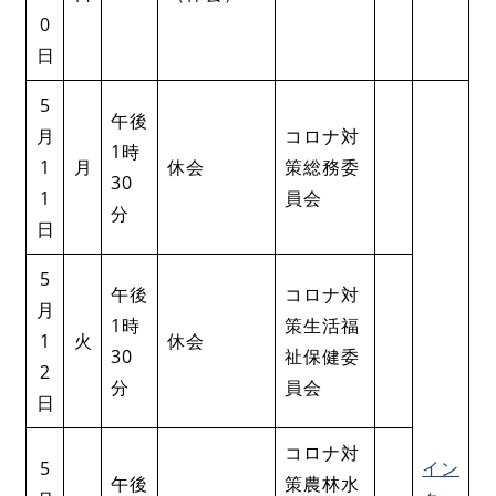
0
日
5
午後
月
コロナ対
1時
1
月
休会
策総務委
30
1
員会
分
日
5
午後
コロナ対
月
1時
策生活福
1
火
休会
30
祉保健委
2
分
員会
日
コロナ対
5
イン
午後
策農林水