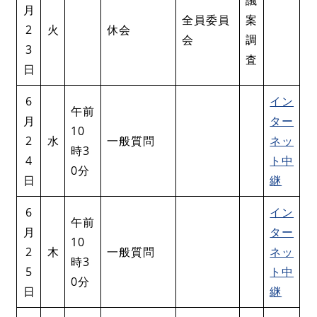
月
全員委員
案
2
火
休会
会
調
3
査
日
6
イン
午前
月
ター
10
2
水
一般質問
ネッ
時3
4
ト中
0分
日
継
6
イン
午前
月
ター
10
2
木
一般質問
ネッ
時3
5
ト中
0分
日
継