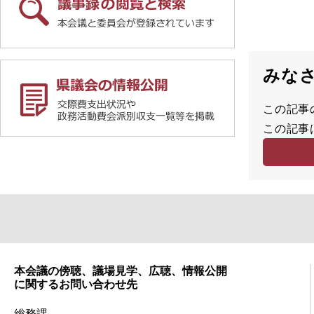
みな
この記事
満
この記事
足
容
度
易
度
本会議の傍聴、議場見学、広聴、情報公開
に関するお問い合わせ先
総務課