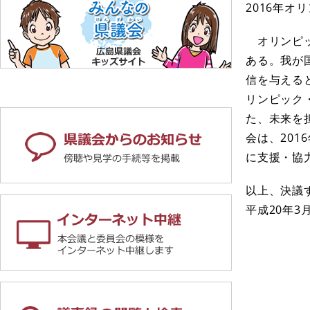
2016年
オリンピッ
ある。我が
信を与える
リンピック
た、未来を
会は、20
に支援・協
以上、決議
平成20年3