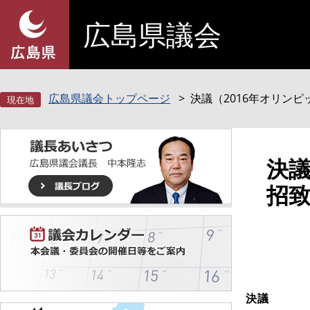
ペ
メ
広島県議会
ー
ニ
ジ
ュ
の
ー
先
を
頭
飛
広島県議会トップページ
決議（2016年オリン
で
ば
す
し
。
て
本
本
決議
文
文
招致
へ
決議