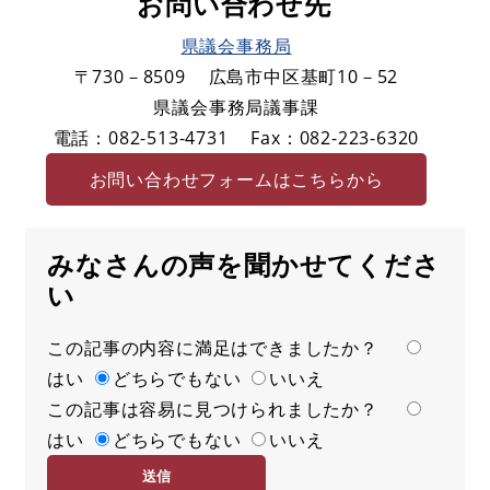
お問い合わせ先
県議会事務局
〒730－8509
広島市中区基町10－52
県議会事務局議事課
電話：082-513-4731
Fax：082-223-6320
お問い合わせフォームはこちらから
みなさんの声を聞かせてくださ
い
この記事の内容に満足はできましたか？
満
はい
足
どちらでもない
いいえ
この記事は容易に見つけられましたか？
度
容
はい
易
どちらでもない
いいえ
度