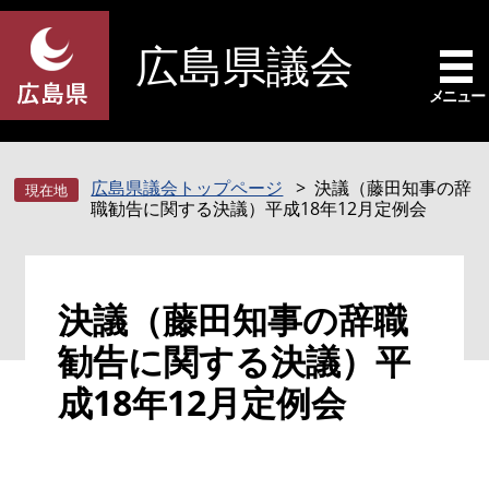
ペ
メ
ー
ニ
広島県議会
ジ
ュ
の
ー
メニュー
先
を
頭
飛
で
ば
広島県議会トップページ
決議（藤田知事の辞
す
し
職勧告に関する決議）平成18年12月定例会
。
て
本
文
本
へ
決議（藤田知事の辞職
文
勧告に関する決議）平
成18年12月定例会