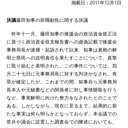
掲載日
2011年12月1日
決議
藤田知事の辞職勧告に関する決議
昨年十一月、藤田知事の後援会の政治資金規正法
に基づく政治資金収支報告書への虚偽記載で後援会
事務局長が逮捕・起訴されて以来、知事は真相の解
明と県民への説明責任を果たすことについて、真摯
に取り組むと表明された。この事件については、四
月二十七日に元事務局長に対する判決がなされ、有
罪が確定したが、これまでの間、知事自ら元事務局
長本人や元秘書などの関係者に対し事情聴取を行う
など、事実解明に向けた努力をなされたとのことで
ある。しかしながら、現在に至るまで、結果的に新
たな事実は何ら明らかとなっておらず、本会議での
答弁や議会に設置した調査会での陳述においても、