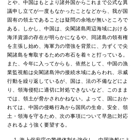
とや、中国はもとより諸外国からこれまで公式な異
議申し立てが一度もなかったことなどから、我が国
固有の領土であることは疑問の余地が無いところで
ある。しかし、中国は、尖閣諸島周辺海域における
海洋資源の存在が明らかになるや、同諸島の領有権
を主張し始め、海軍力の増強を背景に、力ずくで尖
閣諸島を奪取するための布石を着々と打っている。
また、今年に入ってからも、依然として、中国の漁
業監視船は尖閣諸島沖の接続水域にあらわれ、示威
行動を繰り返しているが、国は、法の不備などによ
り、領海侵犯に適切に対処できないなど、このまま
では、領土が脅かされかねない。よって、国におか
れては、中国の侵略行為から国民の生命、安全、領
土・領海を守るため、次の事項について早急に対応
されるよう強く要望する。
海上保安庁の警備体制を強化し、中国漁船によ