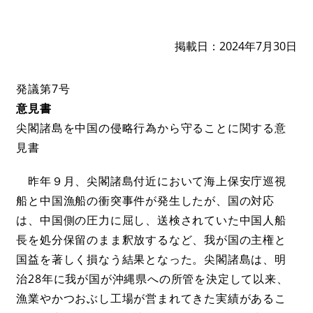
掲載日
2024年7月30日
発議第7号
意見書
尖閣諸島を中国の侵略行為から守ることに関する意
見書
昨年９月、尖閣諸島付近において海上保安庁巡視
船と中国漁船の衝突事件が発生したが、国の対応
は、中国側の圧力に屈し、送検されていた中国人船
長を処分保留のまま釈放するなど、我が国の主権と
国益を著しく損なう結果となった。尖閣諸島は、明
治28年に我が国が沖縄県への所管を決定して以来、
漁業やかつおぶし工場が営まれてきた実績があるこ