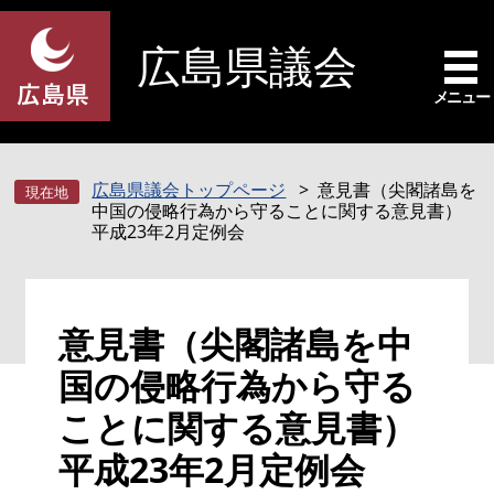
ペ
メ
ー
ニ
広島県議会
ジ
ュ
の
ー
メニュー
先
を
頭
飛
で
ば
広島県議会トップページ
意見書（尖閣諸島を
す
し
中国の侵略行為から守ることに関する意見書）
。
て
平成23年2月定例会
本
文
へ
本
意見書（尖閣諸島を中
文
国の侵略行為から守る
ことに関する意見書）
平成23年2月定例会