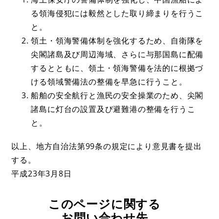
る領海侵犯には毅然とした取り締まりを行うこ
と。
領土・領海警備体制を強化するため、自衛隊を
尖閣諸島及び周辺海域、さらに与那国島に配備
するとともに、領土・領海警備を法的に根拠づ
ける領域警備法の整備を早急に行うこと。
船舶の安全航行と漁民の安全操業のため、尖閣
諸島に灯台の設置及び避難港の整備を行うこ
と。
以上、地方自治法第99条の規定により意見書を提出
する。
平成23年3月8日
このページに関する
お問い合わせ先