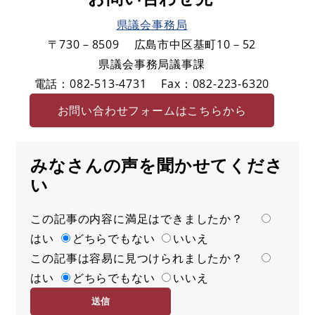
県議会事務局
〒730－8509
広島市中区基町10－52
県議会事務局議事課
電話：082-513-4731
Fax：082-223-6320
お問い合わせフォームはこちらから
みなさんの声を聞かせてくださ
い
この記事の内容に満足はできましたか？
満
はい
足
どちらでもない
いいえ
この記事は容易に見つけられましたか？
度
容
はい
易
どちらでもない
いいえ
度