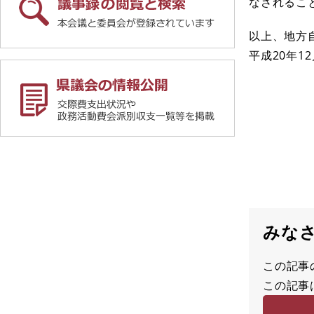
なされるこ
以上、地方
平成20年12
みな
この記事
満
この記事
足
容
度
易