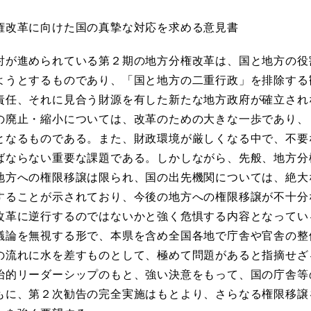
権改革に向けた国の真摯な対応を求める意見書
が進められている第２期の地方分権改革は、国と地方の役
ようとするものであり、「国と地方の二重行政」を排除する
責任、それに見合う財源を有した新たな地方政府が確立され
の廃止・縮小については、改革のための大きな一歩であり、
となるものである。また、財政環境が厳しくなる中で、不要
ばならない重要な課題である。しかしながら、先般、地方分
地方への権限移譲は限られ、国の出先機関については、絶大
することが示されており、今後の地方への権限移譲が不十分
改革に逆行するのではないかと強く危惧する内容となってい
議論を無視する形で、本県を含め全国各地で庁舎や官舎の整
の流れに水を差すものとして、極めて問題があると指摘せざ
治的リーダーシップのもと、強い決意をもって、国の庁舎等
もに、第２次勧告の完全実施はもとより、さらなる権限移譲