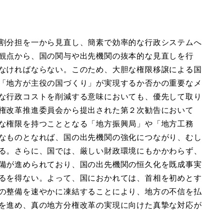
割分担を一から見直し、簡素で効率的な行政システムへ
観点から、国の関与や出先機関の抜本的な見直しを行
なければならない。このため、大胆な権限移譲による国
「地方が主役の国づくり」が実現するか否かの重要なメ
な行政コストを削減する意味においても、優先して取り
権改革推進委員会から提出された第２次勧告において
な権限を持つこととなる「地方振興局」や「地方工務
なものとなれば、国の出先機関の強化につながり、むし
る。さらに、国では、厳しい財政環境にもかかわらず、
備が進められており、国の出先機関の恒久化を既成事実
るを得ない。よって、国におかれては、首相を初めとす
の整備を速やかに凍結することにより、地方の不信を払
を進め、真の地方分権改革の実現に向けた真摯な対応が