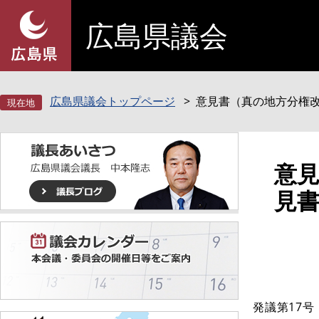
ペ
メ
広島県議会
ー
ニ
ジ
ュ
の
ー
先
を
頭
飛
広島県議会トップページ
意見書（真の地方分権改
で
ば
す
し
。
て
本
本
意
文
文
見書
へ
発議第17号