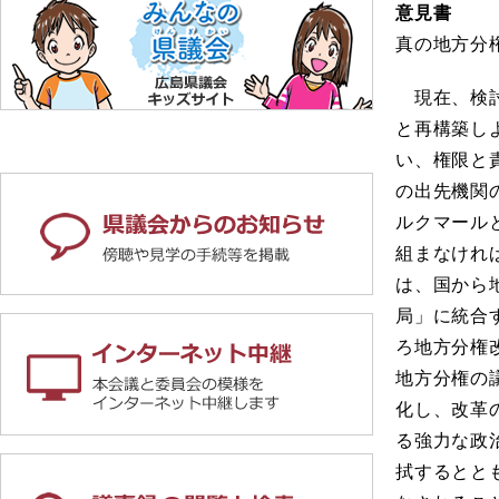
意見書
真の地方分
現在、検討
と再構築し
い、権限と
の出先機関
ルクマール
組まなけれ
は、国から
局」に統合
ろ地方分権
地方分権の
化し、改革
る強力な政
拭するとと