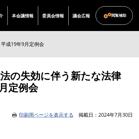
介
本会議情報
委員会情報
議会広報
閲覧補助
平成19年9月定例会
置法の失効に伴う新たな法律
9月定例会
印刷用ページを表示する
掲載日
2024年7月30日