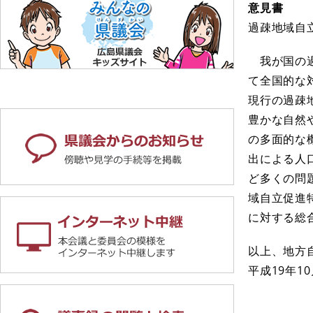
意見書
過疎地域自
我が国の過
て全国的な
現行の過疎
豊かな自然
の多面的な
出による人
ど多くの問
域自立促進
に対する総
以上、地方
平成19年1