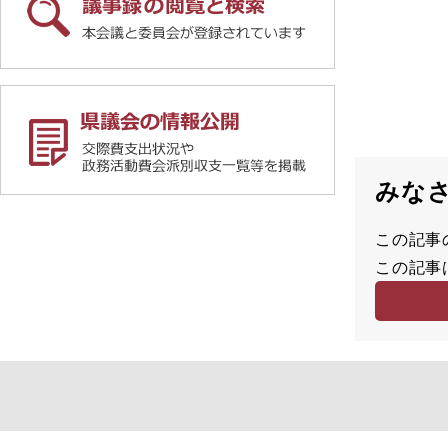
みな
この記事
満
この記事
足
容
度
易
度