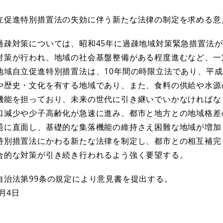
立促進特別措置法の失効に伴う新たな法律の制定を求める意
疎対策については、昭和45年に過疎地域対策緊急措置法が
対策が行われ、地域の社会基盤整備がある程度進むなど、一
地域自立促進特別措置法は、10年間の時限立法であり、平成
や歴史・文化を有する地域であり、また、食料の供給や水源
機能を担っており、未来の世代に引き継いでいかなければな
口減少や少子高齢化が急速に進み、都市と地方との地域格差
題に直面し、基礎的な集落機能の維持さえ困難な地域が増加
特別措置法にかわる新たな法律を制定し、都市との相互補完
合的な対策が引き続き行われるよう強く要望する。
自治法第99条の規定により意見書を提出する。
0月4日