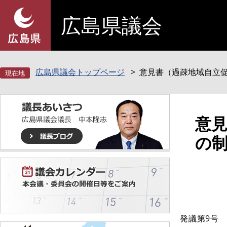
ペ
メ
広島県議会
ー
ニ
ジ
ュ
の
ー
先
を
頭
飛
広島県議会トップページ
意見書（過疎地域自立促
で
ば
す
し
。
て
本
本
意
文
文
の制
へ
発議第9号