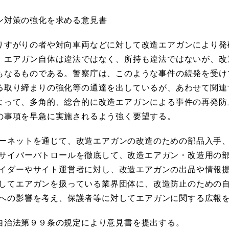
ン対策の強化を求める意見書
すがりの者や対向車両などに対して改造エアガンにより発
。エアガン自体は違法ではなく、所持も違法ではないが、改
もなるものである。警察庁は、このような事件の続発を受けて
る取り締まりの強化等の通達を出しているが、あわせて関連
よって、多角的、総合的に改造エアガンによる事件の再発防
の事項を早急に実施されるよう強く要望する。
ーネットを通じて、改造エアガンの改造のための部品入手
サイバーパトロールを徹底して、改造エアガン・改造用の
イダーやサイト運営者に対し、改造エアガンの出品や情報
してエアガンを扱っている業界団体に、改造防止のための
への影響を考え、保護者等に対してエアガンに関する広報
自治法第９９条の規定により意見書を提出する。