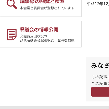
平成17年12
みな
この記事
満
この記事
足
容
度
易
度