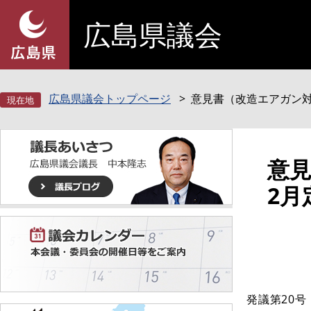
ペ
メ
広島県議会
ー
ニ
ジ
ュ
の
ー
先
を
頭
飛
広島県議会トップページ
意見書（改造エアガン対
で
ば
す
し
。
て
本
本
意見
文
文
2月
へ
発議第20号