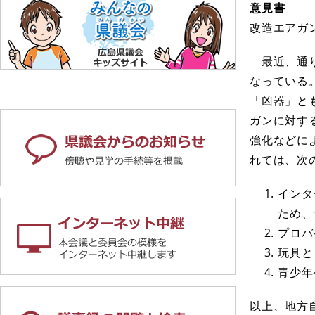
意見書
改造エアガ
最近、通り
なっている
「凶器」と
ガンに対す
強化などに
れては、次
インタ
ため、
プロバ
玩具と
青少年
以上、地方