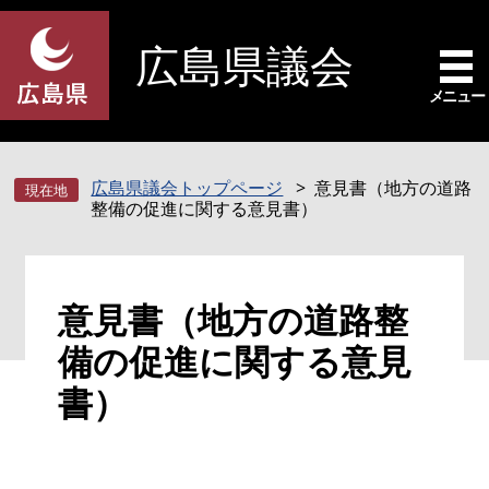
ペ
メ
ー
ニ
広島県議会
ジ
ュ
の
ー
メニュー
先
を
頭
飛
で
ば
広島県議会トップページ
意見書（地方の道路
す
し
整備の促進に関する意見書）
。
て
本
文
本
へ
意見書（地方の道路整
文
備の促進に関する意見
書）