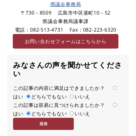
県議会事務局
〒730－8509
広島市中区基町10－52
県議会事務局議事課
電話：082-513-4731
Fax：082-223-6320
お問い合わせフォームはこちらから
みなさんの声を聞かせてくださ
い
この記事の内容に満足はできましたか？
満
はい
足
どちらでもない
いいえ
この記事は容易に見つけられましたか？
度
容
はい
易
どちらでもない
いいえ
度