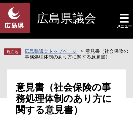
ペ
メ
ー
ニ
広島県議会
ジ
ュ
の
ー
メニュー
先
を
頭
飛
で
ば
広島県議会トップページ
意見書（社会保険の
す
し
事務処理体制のあり方に関する意見書）
。
て
本
文
本
へ
意見書（社会保険の事
文
務処理体制のあり方に
関する意見書）