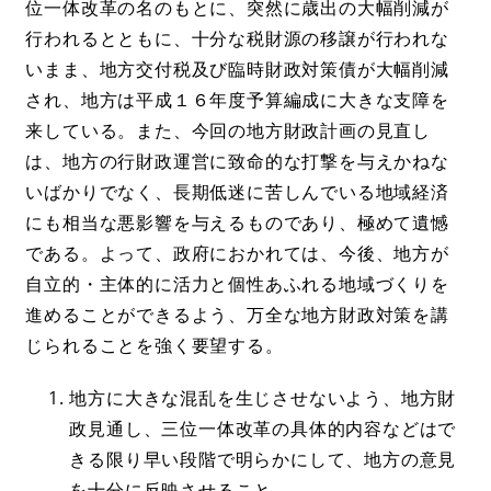
位一体改革の名のもとに、突然に歳出の大幅削減が
行われるとともに、十分な税財源の移譲が行われな
いまま、地方交付税及び臨時財政対策債が大幅削減
され、地方は平成１６年度予算編成に大きな支障を
来している。また、今回の地方財政計画の見直し
は、地方の行財政運営に致命的な打撃を与えかねな
いばかりでなく、長期低迷に苦しんでいる地域経済
にも相当な悪影響を与えるものであり、極めて遺憾
である。よって、政府におかれては、今後、地方が
自立的・主体的に活力と個性あふれる地域づくりを
進めることができるよう、万全な地方財政対策を講
じられることを強く要望する。
地方に大きな混乱を生じさせないよう、地方財
政見通し、三位一体改革の具体的内容などはで
きる限り早い段階で明らかにして、地方の意見
を十分に反映させること。