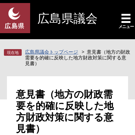
ペ
メ
ー
ニ
広島県議会
ジ
ュ
の
ー
メニュー
先
を
頭
飛
で
ば
広島県議会トップページ
意見書（地方の財政
す
し
需要を的確に反映した地方財政対策に関する意
。
て
見書）
本
文
へ
本
意見書（地方の財政需
文
要を的確に反映した地
方財政対策に関する意
見書）