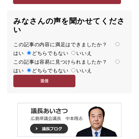
みなさんの声を聞かせてくださ
い
この記事の内容に満足はできましたか？
満
はい
足
どちらでもない
いいえ
この記事は容易に見つけられましたか？
度
容
はい
易
どちらでもない
いいえ
度