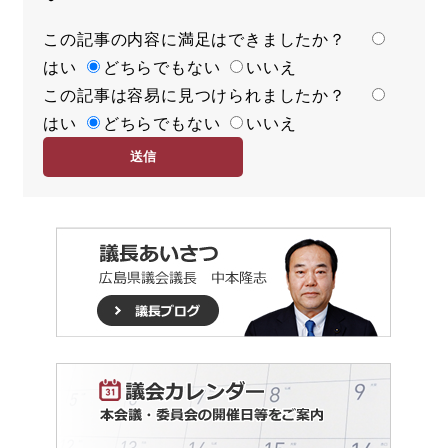
この記事の内容に満足はできましたか？
満
はい
足
どちらでもない
いいえ
この記事は容易に見つけられましたか？
度
容
はい
易
どちらでもない
いいえ
度