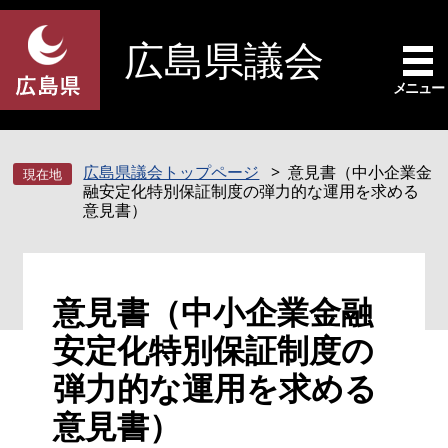
ペ
メ
ー
ニ
広島県議会
ジ
ュ
の
ー
メニュー
先
を
頭
飛
で
ば
広島県議会トップページ
意見書（中小企業金
す
し
融安定化特別保証制度の弾力的な運用を求める
。
て
意見書）
本
文
へ
本
意見書（中小企業金融
文
安定化特別保証制度の
弾力的な運用を求める
意見書）