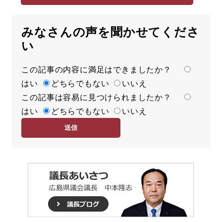
みなさんの声を聞かせてくださ
い
この記事の内容に満足はできましたか？
満
はい
足
どちらでもない
いいえ
この記事は容易に見つけられましたか？
度
容
はい
易
どちらでもない
いいえ
度