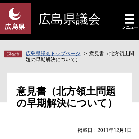
ペ
メ
ー
ニ
広島県議会
ジ
ュ
の
ー
メニュー
先
を
頭
飛
で
ば
広島県議会トップページ
意見書（北方領土問
す
し
題の早期解決について）
。
て
本
文
本
へ
意見書（北方領土問題
文
の早期解決について）
掲載日
2011年12月1日