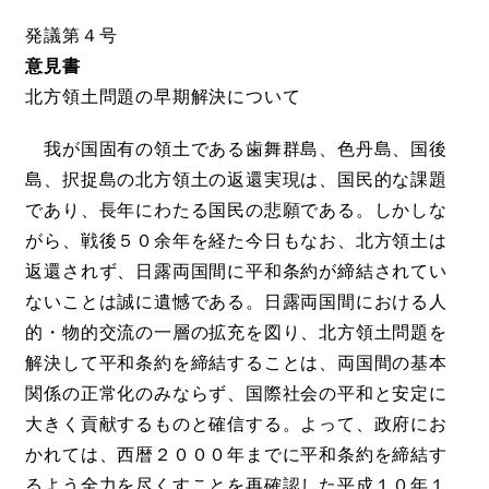
発議第４号
意見書
北方領土問題の早期解決について
我が国固有の領土である歯舞群島、色丹島、国後
島、択捉島の北方領土の返還実現は、国民的な課題
であり、長年にわたる国民の悲願である。しかしな
がら、戦後５０余年を経た今日もなお、北方領土は
返還されず、日露両国間に平和条約が締結されてい
ないことは誠に遺憾である。日露両国間における人
的・物的交流の一層の拡充を図り、北方領土問題を
解決して平和条約を締結することは、両国間の基本
関係の正常化のみならず、国際社会の平和と安定に
大きく貢献するものと確信する。よって、政府にお
かれては、西暦２０００年までに平和条約を締結す
るよう全力を尽くすことを再確認した平成１０年１