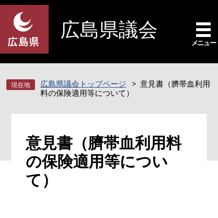
ペ
メ
ー
ニ
広島県議会
ジ
ュ
の
ー
メニュー
先
を
頭
飛
で
ば
広島県議会トップページ
意見書（臍帯血利用
す
し
料の保険適用等について）
。
て
本
文
本
へ
意見書（臍帯血利用料
文
の保険適用等につい
て）