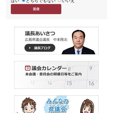
はい
易
どちらでもない
いいえ
度