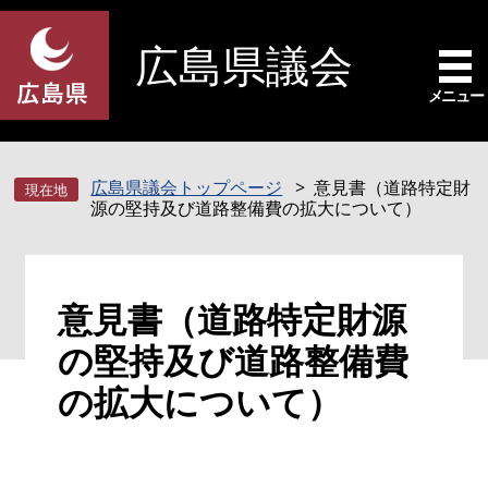
ペ
メ
ー
ニ
広島県議会
ジ
ュ
の
ー
メニュー
先
を
頭
飛
で
ば
広島県議会トップページ
意見書（道路特定財
す
し
源の堅持及び道路整備費の拡大について）
。
て
本
文
本
へ
意見書（道路特定財源
文
の堅持及び道路整備費
の拡大について）