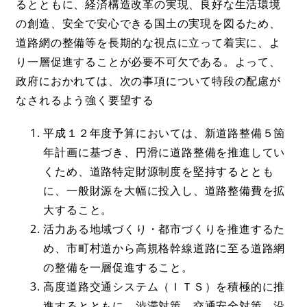
るとともに、経済構造改革の実現、良好な生活環境
の創造、安全で安心できる国土の実現を図るため、
道路網の整備等を長期的な視点に立って着実に、よ
り一層促進することが必要不可欠である。よって、
政府におかれては、次の事項について特段の配慮が
なされるよう強く要望する
平成１２年度予算においては、新道路整備５箇
年計画に基づき、円滑に道路整備を推進してい
くため、道路特定財源制度を堅持するととも
に、一般財源を大幅に投入し、道路整備費を拡
大すること。
活力ある地域づくり・都市づくりを推進するた
め、市町村道から高規格幹線道路に至る道路網
の整備を一層促進すること。
高度道路交通システム（ＩＴＳ）を積極的に推
進するとともに、渋滞対策、交通安全対策、沿