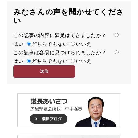
みなさんの声を聞かせてくださ
い
この記事の内容に満足はできましたか？
満
はい
足
どちらでもない
いいえ
この記事は容易に見つけられましたか？
度
容
はい
易
どちらでもない
いいえ
度