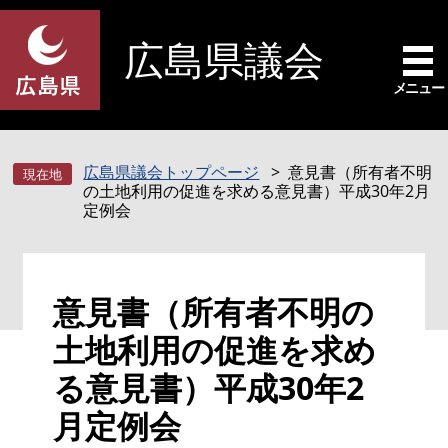
ペ
メ
ー
ニ
広島県議会
ジ
ュ
の
ー
メニュー
先
を
頭
飛
で
ば
広島県議会トップページ
意見書（所有者不明
す
し
の土地利用の促進を求める意見書）平成30年2月
。
て
定例会
本
文
へ
本
意見書（所有者不明の
文
土地利用の促進を求め
る意見書）平成30年2
月定例会