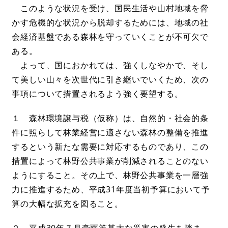
このような状況を受け、国民生活や山村地域を脅
かす危機的な状況から脱却するためには、地域の社
会経済基盤である森林を守っていくことが不可欠で
ある。
よって、国におかれては、強くしなやかで、そし
て美しい山々を次世代に引き継いでいくため、次の
事項について措置されるよう強く要望する。
１ 森林環境譲与税（仮称）は、自然的・社会的条
件に照らして林業経営に適さない森林の整備を推進
するという新たな需要に対応するものであり、この
措置によって林野公共事業が削減されることのない
ようにすること。その上で、林野公共事業を一層強
力に推進するため、平成31年度当初予算において予
算の大幅な拡充を図ること。
２ 平成30年７月豪雨等甚大な災害の発生を踏ま