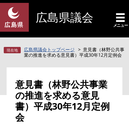
ペ
メ
ー
ニ
広島県議会
ジ
ュ
の
ー
メニュー
先
を
頭
飛
で
ば
広島県議会トップページ
意見書（林野公共事
す
し
業の推進を求める意見書）平成30年12月定例会
。
て
本
文
本
へ
意見書（林野公共事業
文
の推進を求める意見
書）平成30年12月定例
会