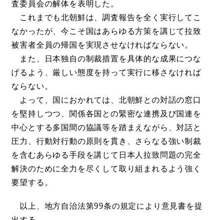
査委員会の解体を表明した。
これまでも北朝鮮は、調査報告を全く実行してこ
なかったが、今こそ国はあらゆる方策を講じて拉致
被害者全員の帰国を実現させなければならない。
また、日本独自の制裁措置を具体的な成果につな
げるよう、厳しい態度を持って実行に移さなければ
ならない。
よって、国におかれては、北朝鮮との対話の窓口
を堅持しつつ、関係各国との緊密な連携及び国連を
中心とする多国間の協議等を踏まえながら、対話と
圧力、行動対行動の原則を貫き、さらなる強い制裁
を含むあらゆる手段を講じて日本人拉致問題の完全
解決のために全力を尽くして取り組まれるよう強く
要望する。
以上、地方自治法第99条の規定により意見書を提
出する。