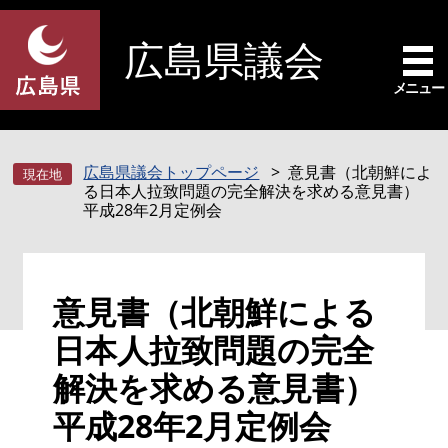
ペ
メ
ー
ニ
広島県議会
ジ
ュ
の
ー
メニュー
先
を
頭
飛
で
ば
広島県議会トップページ
意見書（北朝鮮によ
す
し
る日本人拉致問題の完全解決を求める意見書）
。
て
平成28年2月定例会
本
文
へ
本
意見書（北朝鮮による
文
日本人拉致問題の完全
解決を求める意見書）
平成28年2月定例会