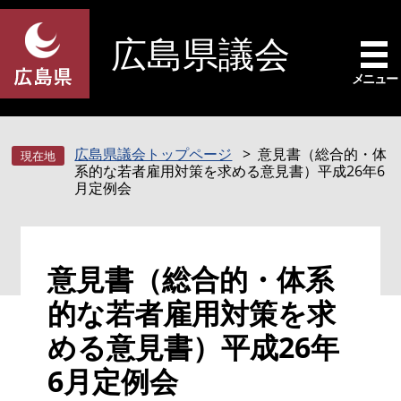
ペ
メ
ー
ニ
広島県議会
ジ
ュ
の
ー
メニュー
先
を
頭
飛
で
ば
広島県議会トップページ
意見書（総合的・体
す
し
系的な若者雇用対策を求める意見書）平成26年6
。
て
月定例会
本
文
へ
本
意見書（総合的・体系
文
的な若者雇用対策を求
める意見書）平成26年
6月定例会