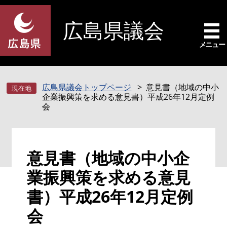
ペ
メ
ー
ニ
広島県議会
ジ
ュ
の
ー
メニュー
先
を
頭
飛
で
ば
広島県議会トップページ
意見書（地域の中小
す
し
企業振興策を求める意見書）平成26年12月定例
。
て
会
本
文
へ
本
意見書（地域の中小企
文
業振興策を求める意見
書）平成26年12月定例
会