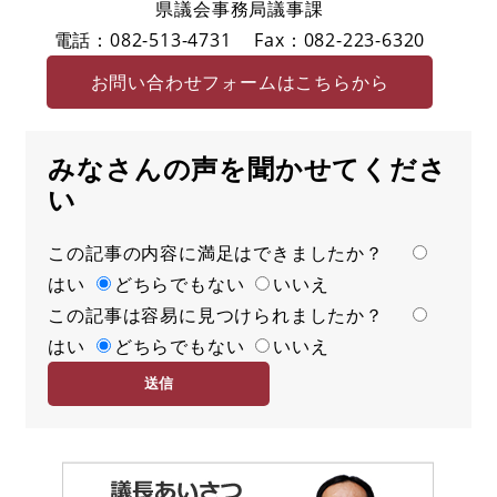
県議会事務局議事課
電話：082-513-4731
Fax：082-223-6320
お問い合わせフォームはこちらから
みなさんの声を聞かせてくださ
い
この記事の内容に満足はできましたか？
満
はい
足
どちらでもない
いいえ
この記事は容易に見つけられましたか？
度
容
はい
易
どちらでもない
いいえ
度