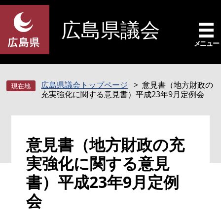
ペ
メ
ー
ニ
広島県議会
ジ
ュ
の
ー
メニュー
先
を
頭
飛
で
ば
広島県議会トップページ
意見書（地方財政の
す
し
充実強化に関する意見書）平成23年9月定例会
。
て
本
文
本
へ
意見書（地方財政の充
文
実強化に関する意見
書）平成23年9月定例
会