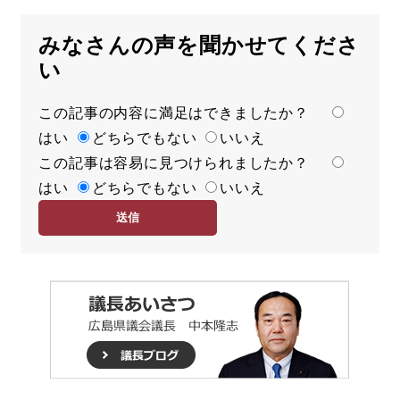
みなさんの声を聞かせてくださ
い
この記事の内容に満足はできましたか？
満
はい
足
どちらでもない
いいえ
この記事は容易に見つけられましたか？
度
容
はい
易
どちらでもない
いいえ
度