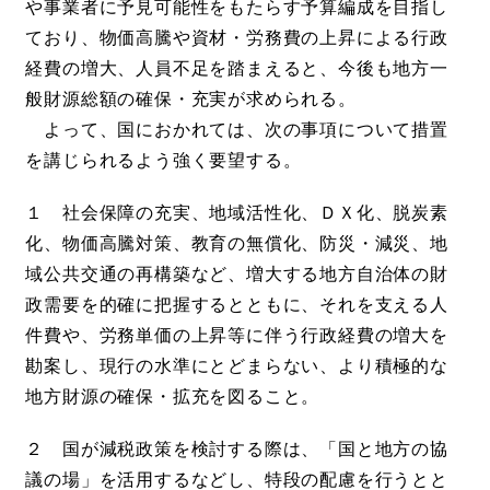
や事業者に予見可能性をもたらす予算編成を目指し
ており、物価高騰や資材・労務費の上昇による行政
経費の増大、人員不足を踏まえると、今後も地方一
般財源総額の確保・充実が求められる。
よって、国におかれては、次の事項について措置
を講じられるよう強く要望する。
１ 社会保障の充実、地域活性化、ＤＸ化、脱炭素
化、物価高騰対策、教育の無償化、防災・減災、地
域公共交通の再構築など、増大する地方自治体の財
政需要を的確に把握するとともに、それを支える人
件費や、労務単価の上昇等に伴う行政経費の増大を
勘案し、現行の水準にとどまらない、より積極的な
地方財源の確保・拡充を図ること。
２ 国が減税政策を検討する際は、「国と地方の協
議の場」を活用するなどし、特段の配慮を行うとと