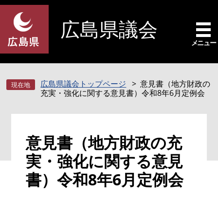
ペ
メ
ー
ニ
広島県議会
ジ
ュ
の
ー
メニュー
先
を
頭
飛
で
ば
広島県議会トップページ
意見書（地方財政の
す
し
充実・強化に関する意見書）令和8年6月定例会
。
て
本
文
本
へ
意見書（地方財政の充
文
実・強化に関する意見
書）令和8年6月定例会