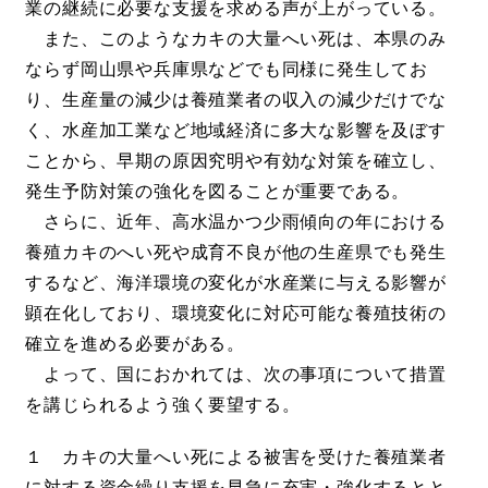
業の継続に必要な支援を求める声が上がっている。
また、このようなカキの大量へい死は、本県のみ
ならず岡山県や兵庫県などでも同様に発生してお
り、生産量の減少は養殖業者の収入の減少だけでな
く、水産加工業など地域経済に多大な影響を及ぼす
ことから、早期の原因究明や有効な対策を確立し、
発生予防対策の強化を図ることが重要である。
さらに、近年、高水温かつ少雨傾向の年における
養殖カキのへい死や成育不良が他の生産県でも発生
するなど、海洋環境の変化が水産業に与える影響が
顕在化しており、環境変化に対応可能な養殖技術の
確立を進める必要がある。
よって、国におかれては、次の事項について措置
を講じられるよう強く要望する。
１ カキの大量へい死による被害を受けた養殖業者
に対する資金繰り支援を早急に充実・強化するとと