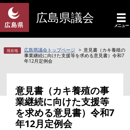
ペ
メ
ー
ニ
広島県議会
ジ
ュ
の
ー
メニュー
先
を
頭
飛
で
ば
広島県議会トップページ
意見書（カキ養殖の
す
し
事業継続に向けた支援等を求める意見書）令和7
。
て
年12月定例会
本
文
へ
本
意見書（カキ養殖の事
文
業継続に向けた支援等
を求める意見書）令和7
年12月定例会