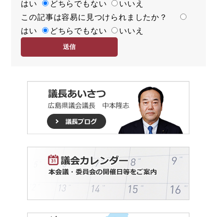
はい
足
どちらでもない
いいえ
この記事は容易に見つけられましたか？
度
容
はい
易
どちらでもない
いいえ
度