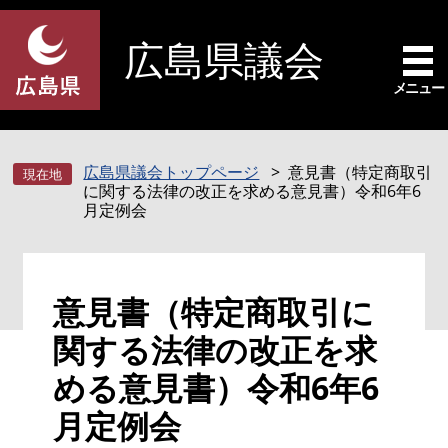
ペ
メ
ー
ニ
広島県議会
ジ
ュ
の
ー
メニュー
先
を
頭
飛
で
ば
広島県議会トップページ
意見書（特定商取引
す
し
に関する法律の改正を求める意見書）令和6年6
。
て
月定例会
本
文
へ
本
意見書（特定商取引に
文
関する法律の改正を求
める意見書）令和6年6
月定例会