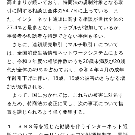
高止まりが続いており、特商法の規制対象となる取
引に関する相談は全体の54.7％に上っている。ま
た、インターネット通販に関する相談が世代全体の
27.4％と最多となり、トラブルが増加しているが、
事業者や勧誘者を特定できない事例も多い。
さらに、連鎖販売取引（マルチ取引）について
は、全国消費生活情報ネットワークシステムによる
と、令和２年度の相談件数のうち20歳未満及び20歳
代が全体の49％を占めており、令和４年４月の成年
年齢引下げに伴い、18歳、19歳の被害のさらなる増
加が危惧される。
よって、国におかれては、これらの被害に対処す
るため、特商法の改正に関し、次の事項について措
置を講じられるよう強く要望する。
１ ＳＮＳ等を通じた勧誘を伴うインターネット通
販について、クーリング・オフや勧誘規制等、電話