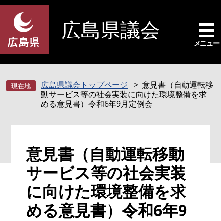
ペ
メ
ー
ニ
広島県議会
ジ
ュ
の
ー
メニュー
先
を
頭
飛
で
ば
広島県議会トップページ
意見書（自動運転移
す
し
動サービス等の社会実装に向けた環境整備を求
。
て
める意見書）令和6年9月定例会
本
文
へ
本
意見書（自動運転移動
文
サービス等の社会実装
に向けた環境整備を求
める意見書）令和6年9