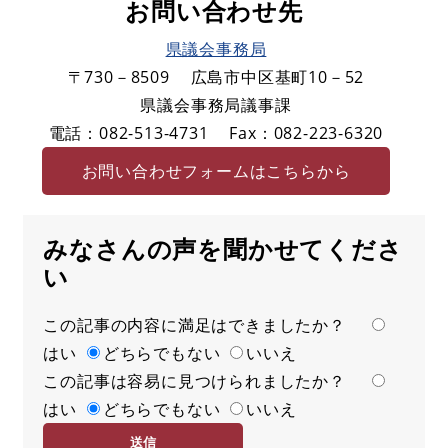
お問い合わせ先
県議会事務局
〒730－8509
広島市中区基町10－52
県議会事務局議事課
電話：082-513-4731
Fax：082-223-6320
お問い合わせフォームはこちらから
みなさんの声を聞かせてくださ
い
この記事の内容に満足はできましたか？
満
はい
足
どちらでもない
いいえ
この記事は容易に見つけられましたか？
度
容
はい
易
どちらでもない
いいえ
度