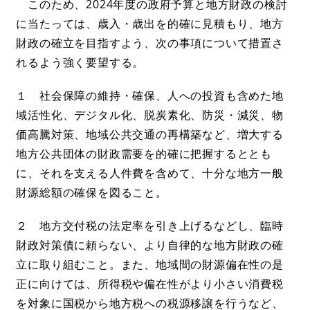
このため、2024年度の政府予算と地方財政の検討
に当たっては、歳入・歳出を的確に見積もり、地方
財政の確立を目指すよう、次の事項について措置さ
れるよう強く要望する。
１ 社会保障の維持・確保、人への投資も含めた地
域活性化、デジタル化、脱炭素化、防災・減災、物
価高騰対策、地域公共交通の再構築など、増大する
地方公共団体の財政需要を的確に把握するととも
に、それを支える人件費を含めて、十分な地方一般
財源総額の確保を図ること。
２ 地方交付税の法定率を引き上げるなどし、臨時
財政対策債に頼らない、より自律的な地方財政の確
立に取り組むこと。また、地域間の財源偏在性の是
正に向けては、所得税や偏在性がより小さい消費税
を対象に国税から地方税への税源移譲を行うなど、