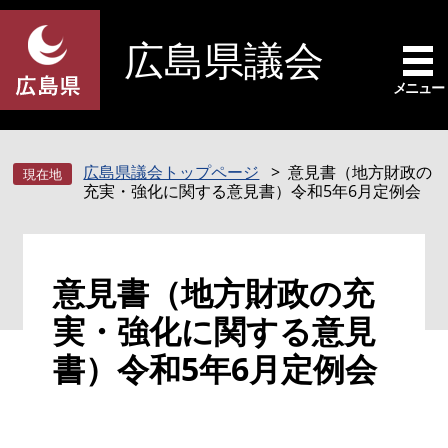
ペ
メ
ー
ニ
広島県議会
ジ
ュ
の
ー
メニュー
先
を
頭
飛
で
ば
広島県議会トップページ
意見書（地方財政の
す
し
充実・強化に関する意見書）令和5年6月定例会
。
て
本
文
本
へ
意見書（地方財政の充
文
実・強化に関する意見
書）令和5年6月定例会