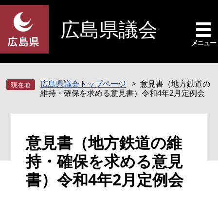
ペ
メ
ー
ニ
広島県議会
ジ
ュ
の
ー
メニュー
先
を
頭
飛
で
ば
広島県議会トップページ
意見書（地方鉄道の
す
し
維持・確保を求める意見書）令和4年2月定例会
。
て
本
文
本
へ
意見書（地方鉄道の維
文
持・確保を求める意見
書）令和4年2月定例会