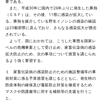
要である。
また、平成30年に国内で26年ぶりに発生した豚熱
（ＣＳＦ）は、その後、11県に感染が拡大してい
る。豚熱を媒介している野生イノシシの感染の確認
は23都府県に及んでおり、さらなる感染拡大が懸念
されている。
よって、国におかれては、こうした事態を国家レ
ベルの危機事案として受け止め、家畜伝染病の感染
拡大防止のため、次の事項について措置を講じられ
るよう強く要望する。
１ 家畜伝染病の感染防止のための施設整備等の事
前対策に係る予算措置を講じるとともに、発生時の
防疫体制の確保及び蔓延防止対策を徹底するため、
マスクや防護服等に対する補助等の支援を行うこ
と。