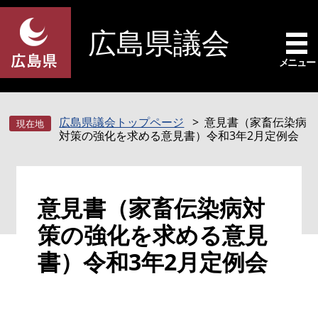
ペ
メ
ー
ニ
広島県議会
ジ
ュ
の
ー
メニュー
先
を
頭
飛
で
ば
広島県議会トップページ
意見書（家畜伝染病
す
し
対策の強化を求める意見書）令和3年2月定例会
。
て
本
文
本
へ
意見書（家畜伝染病対
文
策の強化を求める意見
書）令和3年2月定例会