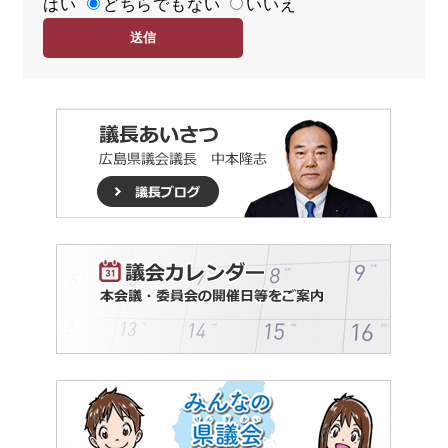
はい
易
どちらでもない
いいえ
度