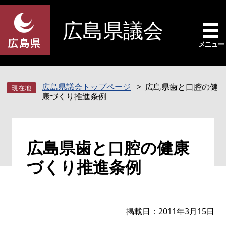
ペ
メ
ー
ニ
広島県議会
ジ
ュ
の
ー
メニュー
先
を
頭
飛
で
ば
広島県議会トップページ
広島県歯と口腔の健
す
し
康づくり推進条例
。
て
本
文
本
へ
広島県歯と口腔の健康
文
づくり推進条例
掲載日
2011年3月15日