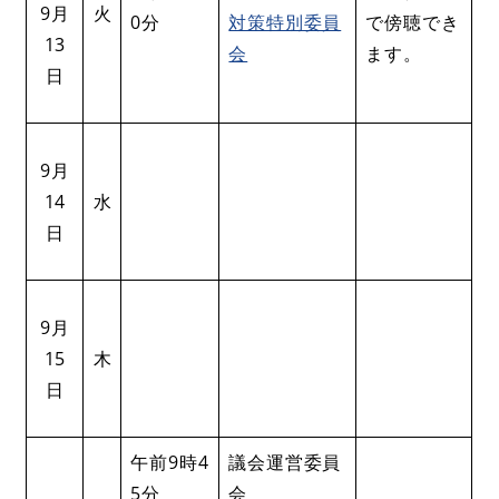
9月
火
0分
対策特別委員
で傍聴でき
13
会
ます。
日
9月
14
水
日
9月
15
木
日
午前9時4
議会運営委員
5分
会