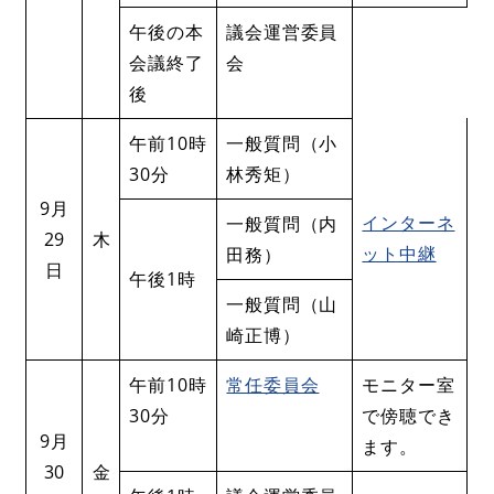
午後の本
議会運営委員
会議終了
会
後
午前10時
一般質問（小
30分
林秀矩）
9月
インターネ
一般質問（内
29
木
ット中継
田務）
日
午後1時
一般質問（山
崎正博）
午前10時
常任委員会
モニター室
30分
で傍聴でき
9月
ます。
30
金