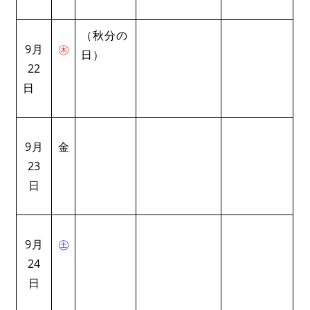
（秋分の
9月
㊍
日）
22
日
9月
金
23
日
9月
㊏
24
日