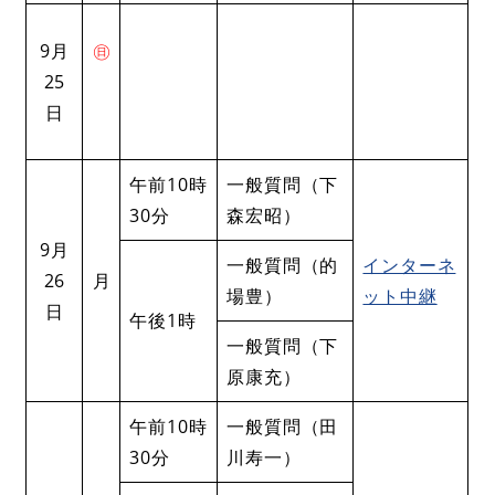
9月
㊐
25
日
午前10時
一般質問（下
30分
森宏昭）
9月
一般質問（的
インターネ
26
月
場豊）
ット中継
日
午後1時
一般質問（下
原康充）
午前10時
一般質問（田
30分
川寿一）