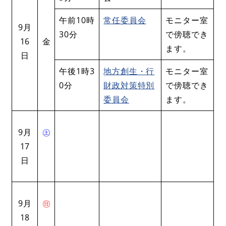
午前10時
常任委員会
モニター室
9月
30分
で傍聴でき
16
金
ます。
日
午後1時3
地方創生・行
モニター室
0分
財政対策特別
で傍聴でき
委員会
ます。
9月
㊏
17
日
9月
㊐
18