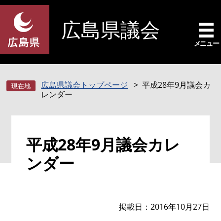
ペ
メ
ー
ニ
広島県議会
ジ
ュ
の
ー
メニュー
先
を
頭
飛
で
ば
広島県議会トップページ
平成28年9月議会カ
す
し
レンダー
。
て
本
文
本
へ
平成28年9月議会カレ
文
ンダー
掲載日
2016年10月27日