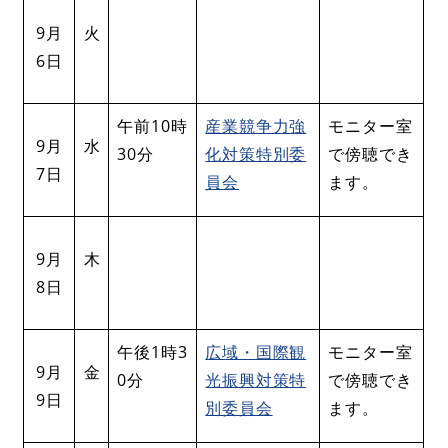
9月
火
6日
午前10時
産業競争力強
モニター室
9月
水
30分
化対策特別委
で傍聴でき
7日
員会
ます。
9月
木
8日
午後1時3
広域・国際観
モニター室
9月
金
0分
光振興対策特
で傍聴でき
9日
別委員会
ます。