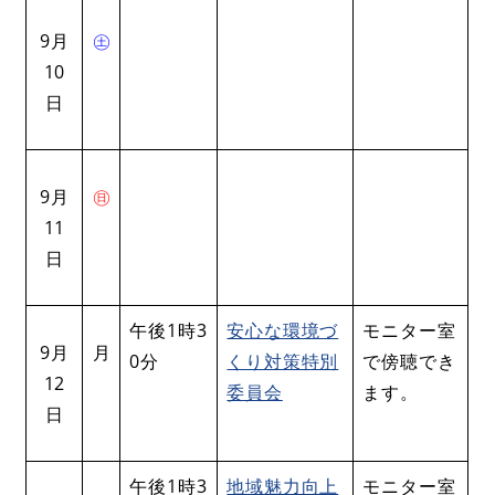
9月
㊏
10
日
9月
㊐
11
日
午後1時3
安心な環境づ
モニター室
9月
月
0分
くり対策特別
で傍聴でき
12
委員会
ます。
日
午後1時3
地域魅力向上
モニター室