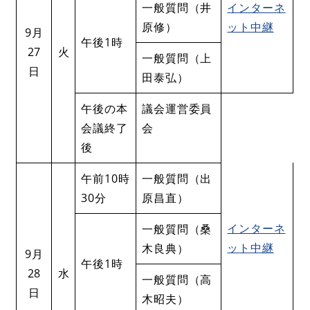
一般質問（井
インターネ
原修）
ット中継
9月
午後1時
27
火
一般質問（上
日
田泰弘）
午後の本
議会運営委員
会議終了
会
後
午前10時
一般質問（出
30分
原昌直）
インターネ
一般質問（桑
ット中継
木良典）
9月
午後1時
28
水
一般質問（高
日
木昭夫）