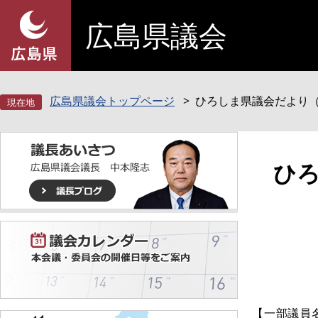
ペ
メ
広島県議会
ー
ニ
ジ
ュ
の
ー
先
を
頭
飛
広島県議会トップページ
ひろしま県議会だより（
で
ば
す
し
。
て
本
本
ひろ
文
文
へ
【一部議員