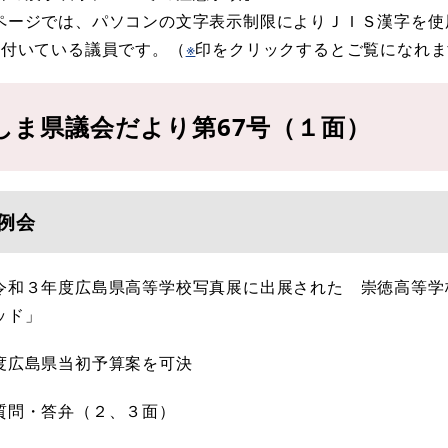
ページでは、パソコンの文字表示制限によりＪＩＳ漢字を使
の付いている議員です。（
※
印をクリックするとご覧になれま
しま県議会だより第67号（１面）
例会
令和３年度広島県高等学校写真展に出展された 崇徳高等学
ッド」
度広島県当初予算案を可決
質問・答弁（２、３面）