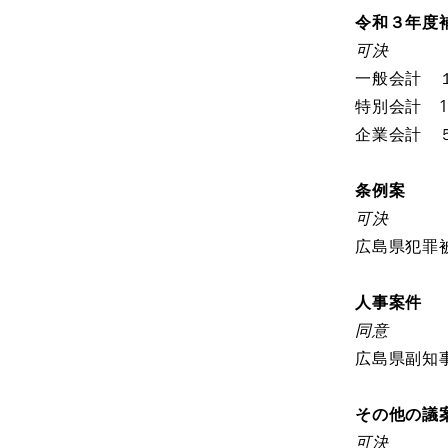
令和３年度
可決
一般会計 
特別会計 1
企業会計 
条例案
可決
広島県犯罪
人事案件
同意
広島県副知
その他の議
可決