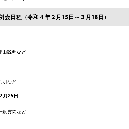
例会日程（令和４年２月15日～３月18日）
理由説明など
員会
説明など
２月25日
一般質問など