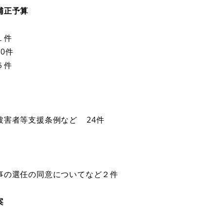
補正予算
１件
0件
５件
被害者等支援条例など 24件
事の選任の同意についてなど２件
案