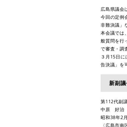
広島県議会
今回の定例
非難決議」
本会議では
般質問を行
で審査・調
３月15日
告決議」を
新副議
第112代副
中原 好治
昭和38年2
〈広島市南