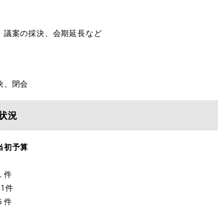
、議案の採決、会期延長など
決、閉会
状況
当初予算
１件
1件
５件