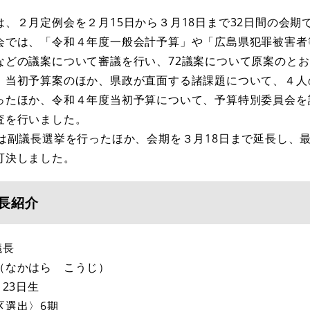
は、２月定例会を２月15日から３月18日まで32日間の会期
会では、「令和４年度一般会計予算」や「広島県犯罪被害者
などの議案について審議を行い、72議案について原案のと
、当初予算案のほか、県政が直面する諸課題について、４人
ったほか、令和４年度当初予算について、予算特別委員会を
査を行いました。
には副議長選挙を行ったほか、会期を３月18日まで延長し、
可決しました。
長紹介
議長
（なかはら こうじ）
月23日生
区選出〉6期