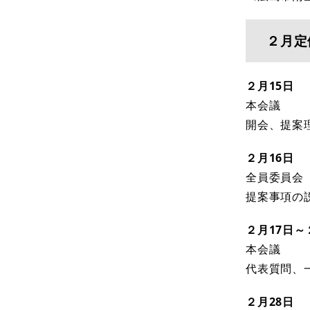
２月定
２月15日
本会議
開会、提案
２月16日
全員委
提案事項の
２月17日～
本会議
代表質問、
２月28日