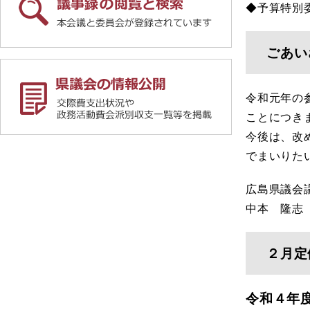
◆予算特別
ごあい
令和元年の
ことにつき
今後は、改
でまいりた
広島県議会
中本 隆志
２月定
令和４年