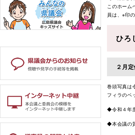
このホーム
員は、※印
ひろ
２月定
巻頭写真は
フィラのベ
◆令和４年
◆本会議の