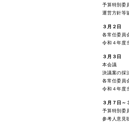
予算特別委
運営方針等
３月２日
各常任委員
令和４年度
３月３日
本会議
決議案の採
各常任委員
令和４年度
３月７日～３
予算特別委
参考人意見