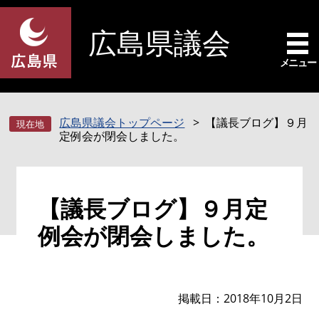
ペ
メ
ー
ニ
広島県議会
ジ
ュ
の
ー
メニュー
先
を
頭
飛
で
ば
広島県議会トップページ
【議長ブログ】９月
す
し
定例会が閉会しました。
。
て
本
文
本
へ
【議長ブログ】９月定
文
例会が閉会しました。
掲載日
2018年10月2日