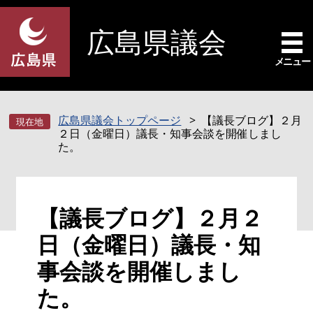
ペ
メ
ー
ニ
広島県議会
ジ
ュ
の
ー
メニュー
先
を
頭
飛
で
ば
広島県議会トップページ
【議長ブログ】２月
す
し
２日（金曜日）議長・知事会談を開催しまし
。
て
た。
本
文
へ
本
【議長ブログ】２月２
文
日（金曜日）議長・知
事会談を開催しまし
た。