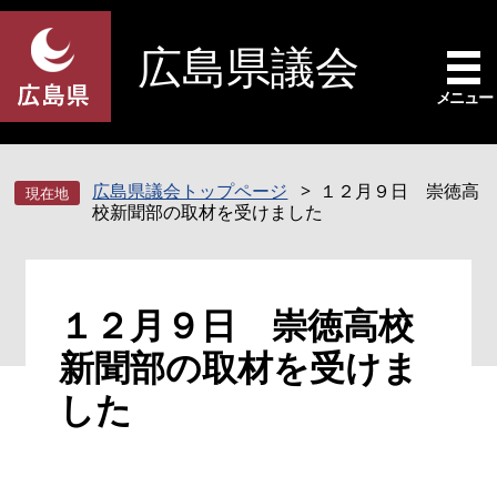
ペ
メ
ー
ニ
広島県議会
ジ
ュ
の
ー
メニュー
先
を
頭
飛
で
ば
広島県議会トップページ
１２月９日 崇徳高
す
し
校新聞部の取材を受けました
。
て
本
文
本
へ
１２月９日 崇徳高校
文
新聞部の取材を受けま
した