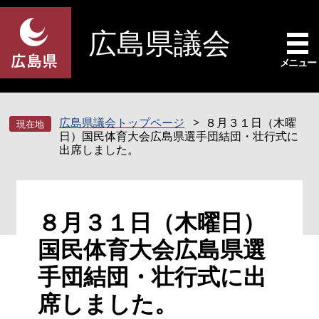
ペ
メ
ー
ニ
広島県議会
ジ
ュ
の
ー
メニュー
先
を
頭
飛
で
ば
広島県議会トップページ
８月３１日（木曜
す
し
日）国民体育大会広島県選手団結団・壮行式に
。
て
出席しました。
本
文
へ
本
８月３１日（木曜日）
文
国民体育大会広島県選
手団結団・壮行式に出
席しました。