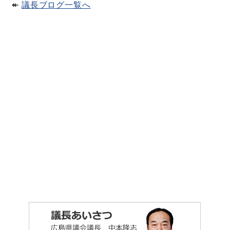
↞​
議長ブログ一覧へ