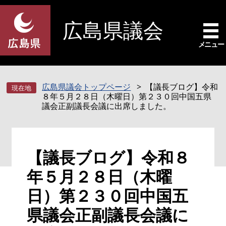
ペ
メ
ー
ニ
広島県議会
ジ
ュ
の
ー
メニュー
先
を
頭
飛
で
ば
広島県議会トップページ
【議長ブログ】令和
す
し
８年５月２８日（木曜日）第２３０回中国五県
。
て
議会正副議長会議に出席しました。
本
文
へ
本
【議長ブログ】令和８
文
年５月２８日（木曜
日）第２３０回中国五
県議会正副議長会議に